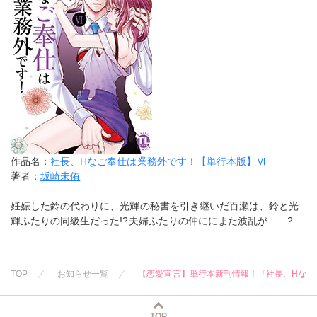
作品名：
社長、Hなご奉仕は業務外です！【単行本版】Ⅵ
著者：
坂崎未侑
妊娠した鈴の代わりに、光輝の秘書を引き継いだ百瀬は、鈴と光
輝ふたりの同級生だった!?夫婦ふたりの仲ににまた波乱が……?
TOP
お知らせ一覧
【恋愛宣言】単行本新刊情報！『社長、Hなご
TOP