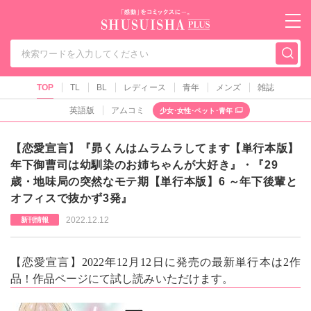
秋水社PLUS（テ
TOP
TL
BL
レディース
青年
メンズ
雑誌
英語版
アムコミ
少女･女性･ペット･青年
【恋愛宣言】『昴くんはムラムラしてます【単行本版】
年下御曹司は幼馴染のお姉ちゃんが大好き』・『29
歳・地味局の突然なモテ期【単行本版】6 ～年下後輩と
オフィスで抜かず3発』
2022.12.12
新刊情報
【恋愛宣言】2022年12月12日に発売の最新単行本は2作
品！作品ページにて試し読みいただけます。