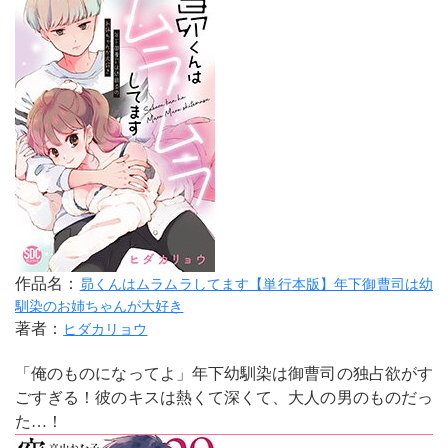
作品名：
昴くんはムラムラしてます【単行本版】年下御曹司は幼
馴染のお姉ちゃんが大好き
著者：
ヒダカリョウ
「俺のものになってよ」年下幼馴染は御曹司の独占欲がす
ごすぎる！彼のキスは熱くて深くて、大人の男のものだっ
た…！