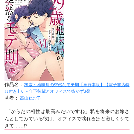
作品名：
29歳・地味局の突然なモテ期【単行本版】【電子書店特
典付き】6 ～年下後輩とオフィスで抜かず3発
著者：
高山ねむ子
「からだの相性は最高みたいですね」私を将来のお嫁さ
んとしてみている彼は、オフィスで壊れるほど激しくシて
きて……!?