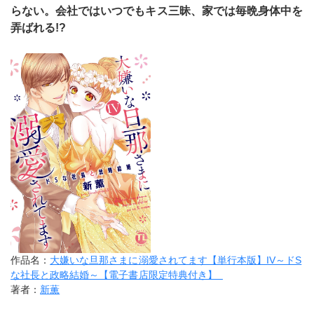
らない。会社ではいつでもキス三昧、家では毎晩身体中を
弄ばれる!?
作品名：
大嫌いな旦那さまに溺愛されてます【単行本版】IV～ドS
な社長と政略結婚～【電子書店限定特典付き】
著者：
新薫