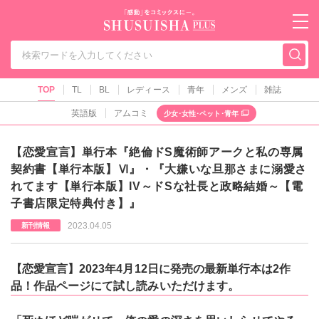
秋水社PLUS（テ
TOP
TL
BL
レディース
青年
メンズ
雑誌
英語版
アムコミ
少女･女性･ペット･青年
【恋愛宣言】単行本『絶倫ドS魔術師アークと私の専属
契約書【単行本版】Ⅵ』・『大嫌いな旦那さまに溺愛さ
れてます【単行本版】IV～ドSな社長と政略結婚～【電
子書店限定特典付き】』
2023.04.05
新刊情報
【恋愛宣言】2023年4月12日に発売の最新単行本は2作
品！作品ページにて試し読みいただけます。