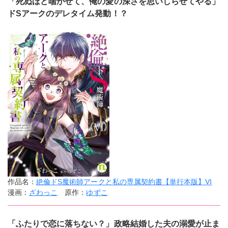
「死ぬほど喘がせて、俺の愛の深さを思いしらせてやる」
ドSアークのデレタイム発動！？
作品名：
絶倫ドS魔術師アークと私の専属契約書【単行本版】VI
漫画：
ざわっこ
原作：
ゆずこ
「ふたりで恋に落ちない？」政略結婚した夫の溺愛が止ま