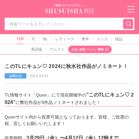
秋水社PLUS（テ
TOP
TL
BL
レディース
青年
メンズ
雑誌
英語版
アムコミ
少女･女性･ペット･青年
このTLにキュン♡ 2024に秋水社作品がノミネート！
2024.04.01
お知らせ
”このTLにキュン♡ 2
TL情報サイト「Qunn」にて現在開催中の
024”
に弊社作品が3作品ノミネートされました！
Qunnサイト内から投票可能となっております。皆様、ご投票の
程、宜しくお願いいたします！
3月29日（金）〜4月12日（金）12時まで
投票期間：