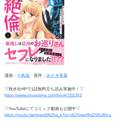
漫画：
小鳥晶
原作：
あさき美暮
▽秋水社HPで1話無料立ち読み実施中！▽
https://www.shusuisha.com/book/102253
▽YouTubeにてコミック動画も公開中▽
https://youtu.be/impw5N20a_k?si=z62GwwRhDSKzB2ru