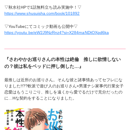
▽秋水社HPで1話無料立ち読み実施中！▽
https://www.shusuisha.com/book/101892
▽YouTubeにてコミック動画も公開中▽
https://youtu.be/eW2J9NzRnz4?si=X284maNDtOXpd6ka
『さわやかお巡りさんの本性は絶倫 推しに欲情しない
の？彼は私をベッドに押し倒した…』
最推しは近所のお巡りさん。そんな彼と諸事情あってセフレにな
りました!!??軟派で遊び人のお巡りさん×男運ナシ家事代行業女子
恋愛はもうこりごり、推しを遠くから愛でるだけで充分だったの
に…Hな契約をすることになりました。