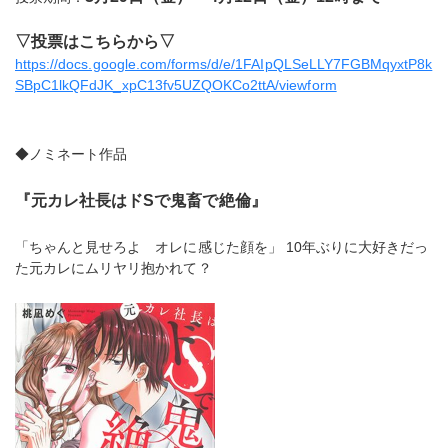
▽投票はこちらから▽
https://docs.google.com/forms/d/e/1FAIpQLSeLLY7FGBMqyxtP8k
SBpC1lkQFdJK_xpC13fv5UZQOKCo2ttA/viewform
◆ノミネート作品
『元カレ社長はドSで鬼畜で絶倫』
「ちゃんと見せろよ オレに感じた顔を」 10年ぶりに大好きだっ
た元カレにムリヤリ抱かれて？