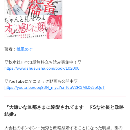
著者：
桃凪めぐ
▽秋水社HPで1話無料立ち読み実施中！▽
https://www.shusuisha.com/book/102008
▽YouTubeにてコミック動画も公開中▽
https://youtu.be/doq98N_nfyc?si=I6uV2R3Mk0v3eQuT
『大嫌いな旦那さまに溺愛されてます ドSな社長と政略
結婚』
大会社のボンボン・光秀と政略結婚することになった明里。歯の