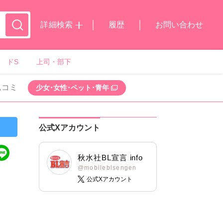
詳細検索
履歴
お問い合わせ
ドS
上司・部下
ムコミ
少女･女性･ペット･青年
公式Xアカウント
秋水社BL宣言 info
@mobileblsengen
公式Xアカウント