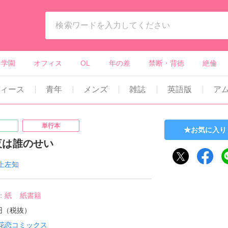
ィーンズラブ・ボーイズラブ等）
学園
オフィス
OL
年の差
禁断・背徳
絶倫
ディース
青年
メンズ
雑誌
英語版
ア
単行本
お気に入り
夜は誰のせい
上左知
：
紙
紙書籍
9円（税抜）
花恋コミックス