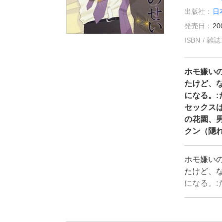
出版社：
日
発売日：
20
ISBN / 
ホモ嫌い
たけど、
になる。
セックス
の花園、
クン（隠
ホモ嫌い
たけど、
になる。
セックス
の花園、
クン（隠