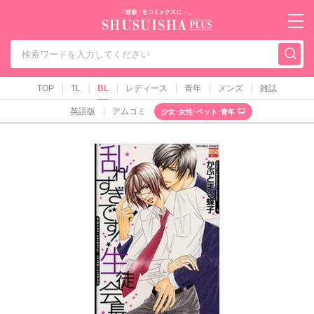
秋水社PLUS（テ
TOP
TL
BL
レディース
青年
メンズ
雑誌
英語版
アムコミ
少女･女性･ペット･青年