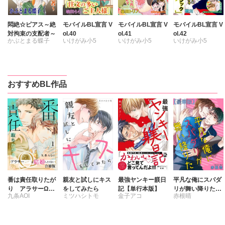
悶絶☆ピアス～絶
モバイルBL宣言 V
モバイルBL宣言 V
モバイルBL宣言 V
対拘束の支配者～
ol.40
ol.41
ol.42
かぶとまる蝶子
いけがみ小5
いけがみ小5
いけがみ小5
かぶとまる蝶子
うみの
うみの
鬼丸すぐる
かぶとまる蝶子
かぶとまる蝶子
市花マツビ
楽田トリノ
靴川
高瀬七緒
おすすめBL作品
楠田らら
市花マツビ
市花マツビ
風雅ゆゆ
楠田らら
楠田らら
恋煩シビト
風雅ゆゆ
風雅ゆゆ
麻井キンタ
番は責任取りたが
親友と試しにキス
最強ヤンキー躾日
平凡な俺にスパダ
り アラサーΩは
をしてみたら
記【単行本版】
リが舞い降りた
九条AOI
ミツハシトモ
金子アコ
赤根晴
結婚したくない
【豪華版】
【合冊版】