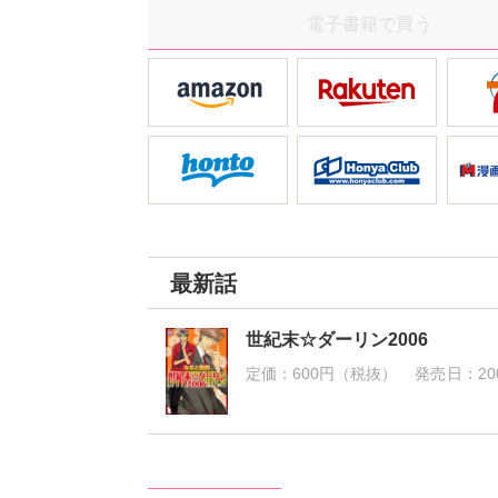
電子書籍で買う
最新話
世紀末☆ダーリン2006
定価：
600円（税抜）
発売日：
20