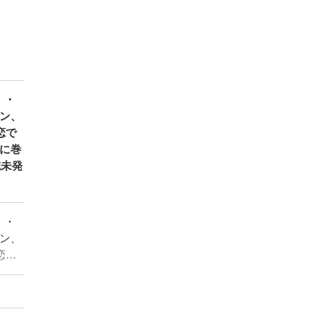
）・
ン、
恋で
に巻
誌未発
）・
ン、
恋で
に巻
誌未発