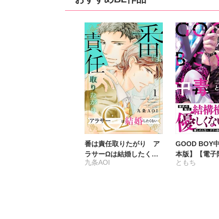
番は責任取りたがり ア
GOOD BO
ラサーΩは結婚したくな
本版】【電子
九条AOI
ともち
い
き】5