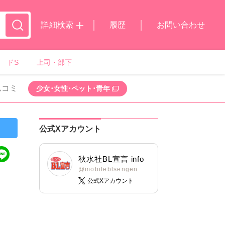
詳細検索
履歴
お問い合わせ
ドS
上司・部下
ムコミ
少女･女性･ペット･青年
公式Xアカウント
秋水社BL宣言 info
@mobileblsengen
公式Xアカウント