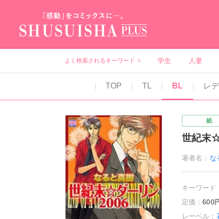
秋水社PLUS（テ
学生
人妻
よく検索されるキーワード
TOP
TL
BL
レ
紙
世紀末☆
著者名：
な
キーワード
定価：
60
レーベル：