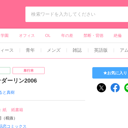
ィーンズラブ・ボーイズラブ等）
学園
オフィス
OL
年の差
禁断・背徳
絶倫
ディース
青年
メンズ
雑誌
英語版
ア
単行本
お気に入り
ダーリン2006
ると真樹
：
紙
紙書籍
0円（税抜）
花恋コミックス