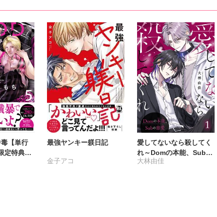
Y中毒【単行
最強ヤンキー躾日記
愛してないなら殺してく
限定特典付
れ～Domの本能、Subの
金子アコ
大林由佳
慈愛～