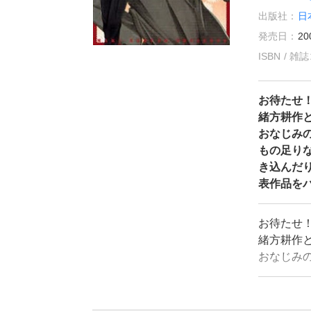
出版社：
日
発売日：
20
ISBN / 
お待たせ
緒方耕作
おなじみ
もの足り
き込んだ
表作品を
お待たせ
緒方耕作
おなじみ
もの足り
き込んだ
表作品を