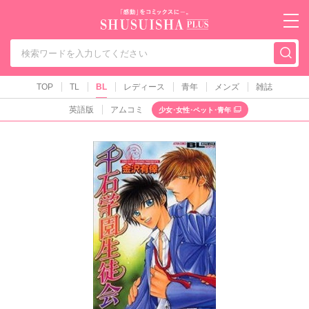
秋水社PLUS（テ
TOP
TL
BL
レディース
青年
メンズ
雑誌
英語版
アムコミ
少女･女性･ペット･青年