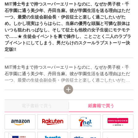
MIT博士号まで持つスーパーエリートなのに、なぜか男子校・千
石学園に通う美少年、丹田当麻。彼が学園生活を送る理由はただ
一つ、最愛の生徒会副会長・伊佐征士と楽しく過ごしたいがた
め。しかし現実はうらはらに、当麻の優秀な頭脳と可憐な肢体は
いつも狙われっぱなし、そして征士も他校の女子生徒にモテモテ
で……★ 生徒会イベントを裏で操作し、ことごとく二人のラブラ
ブイベントにしてしまう、男だらけのスクールラブストーリー決
定版!!
MIT博士号まで持つスーパーエリートなのに、なぜか男子校・千
石学園に通う美少年、丹田当麻。彼が学園生活を送る理由はただ
一つ、最愛の生徒会副会長・伊佐征士と楽しく過ごしたいがた
め。しかし現実はうらはらに、当麻の優秀な頭脳と可憐な肢体は
いつも狙われっぱなし、そして征士も他校の女子生徒にモテモテ
で……★ 生徒会イベントを裏で操作し、ことごとく二人のラブラ
電子書籍で買う
紙書籍で買う
ブイベントにしてしまう、男だらけのスクールラブストーリー決
定版!!