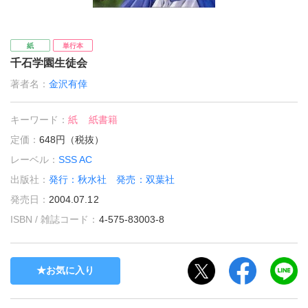
紙
単行本
千石学園生徒会
著者名：
金沢有倖
キーワード：
紙
紙書籍
定価：
648円（税抜）
レーベル：
SSS AC
出版社：
発行：秋水社 発売：双葉社
発売日：
2004.07.12
ISBN / 雑誌コード：
4-575-83003-8
お気に入り