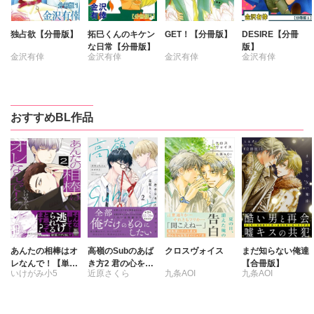
独占欲【分冊版】
拓巳くんのキケン
GET！【分冊版】
DESIRE【分冊
な日常【分冊版】
版】
金沢有倖
金沢有倖
金沢有倖
金沢有倖
おすすめBL作品
あんたの相棒はオ
高嶺のSubのあば
クロスヴォイス
まだ知らない俺達
レなんで！【単行
き方2 君の心をと
【合冊版】
いけがみ小5
近原さくら
九条AOI
九条AOI
本版】2
かすコマンド