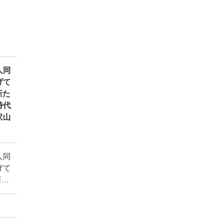
人同
げて
新た
時代
沢山
人同
げて
新た
時代
沢山