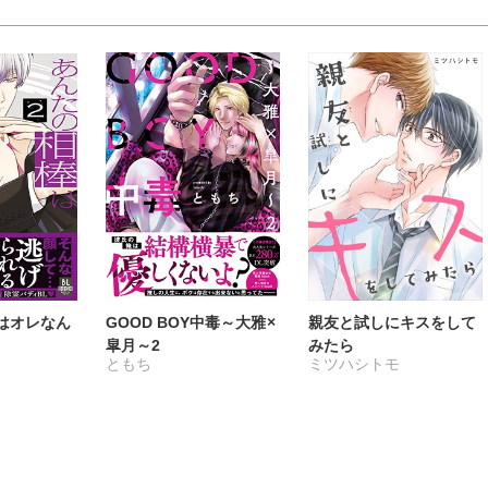
はオレなん
GOOD BOY中毒～大雅×
親友と試しにキスをして
皐月～2
みたら
ともち
ミツハシトモ