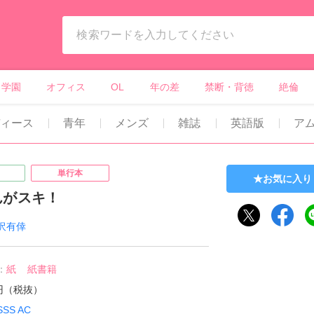
ィーンズラブ・ボーイズラブ等）
学園
オフィス
OL
年の差
禁断・背徳
絶倫
ディース
青年
メンズ
雑誌
英語版
ア
単行本
お気に入り
んがスキ！
沢有倖
：
紙
紙書籍
8円（税抜）
SSS AC