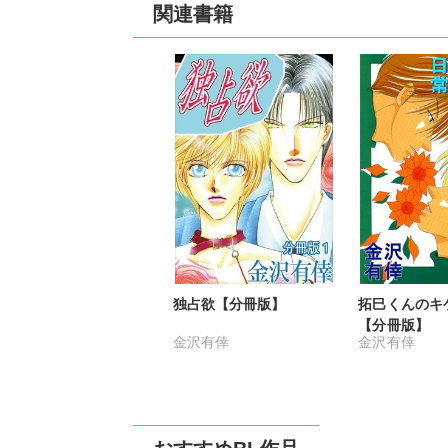
関連書籍
独占欲【分冊版】
拓巳くんのキ
【分冊版】
金沢有倖
金沢有倖