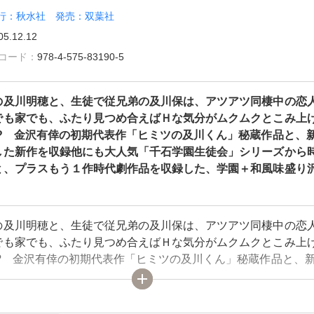
行：秋水社 発売：双葉社
05.12.12
雑誌コード：
978-4-575-83190-5
の及川明穂と、生徒で従兄弟の及川保は、アツアツ同棲中の恋
でも家でも、ふたり見つめ合えばＨな気分がムクムクとこみ上
!? 金沢有倖の初期代表作「ヒミツの及川くん」秘蔵作品と、
した新作を収録他にも大人気「千石学園生徒会」シリーズから
と、プラスもう１作時代劇作品を収録した、学園＋和風味盛り
！
の及川明穂と、生徒で従兄弟の及川保は、アツアツ同棲中の恋
でも家でも、ふたり見つめ合えばＨな気分がムクムクとこみ上
!? 金沢有倖の初期代表作「ヒミツの及川くん」秘蔵作品と、
した新作を収録他にも大人気「千石学園生徒会」シリーズから
と、プラスもう１作時代劇作品を収録した、学園＋和風味盛り
！