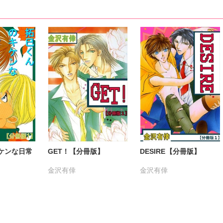
ケンな日常
GET！【分冊版】
DESIRE【分冊版】
金沢有倖
金沢有倖