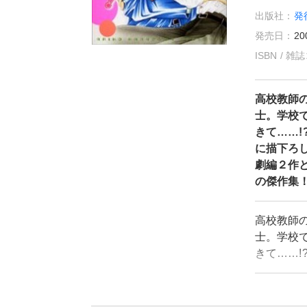
出版社：
発
発売日：
20
ISBN / 
高校教師
士。学校
きて……
に描下ろ
劇編２作
の傑作集
高校教師
士。学校
きて……
に描下ろ
劇編２作
の傑作集