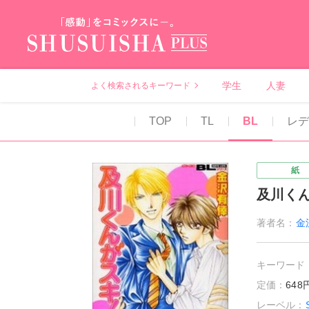
秋水社PLUS（テ
学生
人妻
よく検索されるキーワード
TOP
TL
BL
レ
紙
及川く
著者名：
金
キーワード
定価：
64
レーベル：