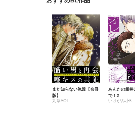
おすすめBL作品
まだ知らない俺達【合冊
あんたの相棒
版】
で！2
九条AOI
いけがみ小5