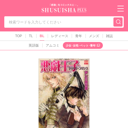
秋水社PLUS（テ
TOP
TL
BL
レディース
青年
メンズ
雑誌
英語版
アムコミ
少女･女性･ペット･青年