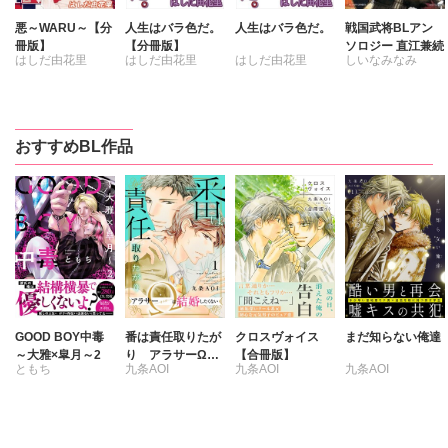
悪～WARU～【分
人生はバラ色だ。
人生はバラ色だ。
戦国武将BLアン
冊版】
【分冊版】
ソロジー 直江兼続
はしだ由花里
はしだ由花里
はしだ由花里
しいなみなみ
たなはらりうら
はしだ由花里
青飯ミサコ
おすすめBL作品
池田ソウコ
内田一奈
氷栗優
霧嶋珠生
きゐち三文
くもぎり太郎
ナナメグリ
ホマ蔵
卯月翔
桑原祐子
高口里純
GOOD BOY中毒
番は責任取りたが
クロスヴォイス
まだ知らない俺達
～大雅×皐月～2
り アラサーΩは
【合冊版】
水無月ルカ
ともち
九条AOI
九条AOI
九条AOI
結婚したくない
藤城翔