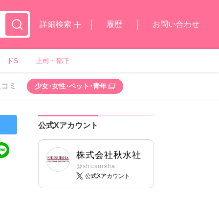
詳細検索
履歴
お問い合わせ
ドS
上司・部下
ムコミ
少女･女性･ペット･青年
公式Xアカウント
株式会社秋水社
@shusuisha
公式Xアカウント