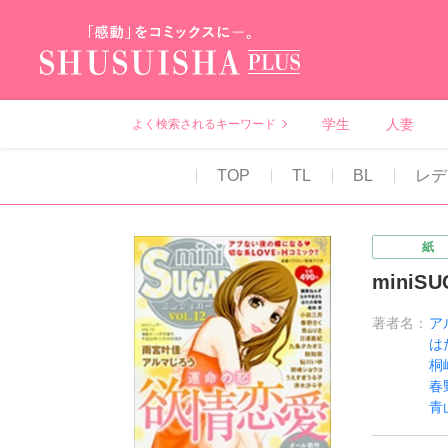
秋水社PLUS（テ
学生
人妻
よく検索されるキーワード
TOP
TL
BL
レデ
紙
miniSU
著者名：
ア
は
桐
春
青