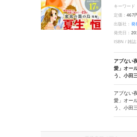
キーワード
定価：
46
出版社：
発
発売日：
20
ISBN / 
アブない夜
愛」オー
う、小田
アブない夜
愛」オー
う、小田