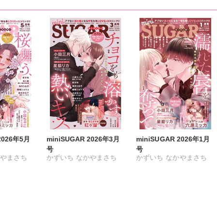
2026年5月
miniSUGAR 2026年3月
miniSUGAR 2026年1月
号
号
やまさち
かずいち
なかやまさち
かずいち
なかやまさち
ナギク
はたの有咲
ヒナギク
はたの有咲
ヒナギク
びる
夏生恒
びる
夏生恒
桐嶋ショウコ
小田三月
桐嶋ショウコ
小田三月
星脇リカ
清水沙斗子
星脇リカ
清水沙斗子