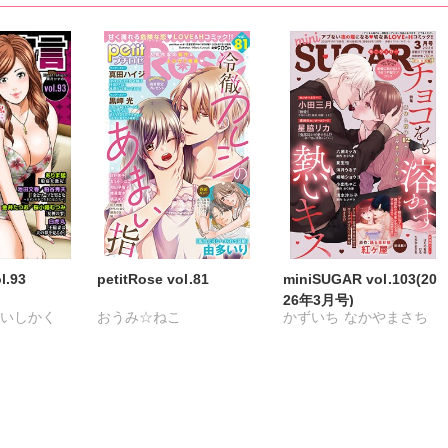
月うる子
海月うる子
さくら蒼
海月うる子
さくら蒼
毒林檎
踊る毒林檎
六原ミッカ
踊る毒林檎
六原ミッカ
出ちゃこ
小出ちゃこ
紅ヶ屋
小出ちゃこ
紅ヶ屋
.93
petitRose vol.81
miniSUGAR vol.103(20
26年3月号)
るいしかく
おうみ☆ねこ
かずいち
なかやまさち
剣名舞
カワノヒロシ
鮎
はたの有咲
ヒナギク
小路むつみ
維眞蜜水
黒岬光
びる
夏生恒
條仁
白虎丸
佐久間薫
鯖虎クロ
桐嶋ショウコ
小田三月
月かずお
真田ハイジ
相田早智子
星脇リカ
清水沙斗子
桃凪めぐ
日野塔子
海月うる子
さくら蒼