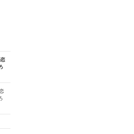
情恋
ろ
恋
ろ