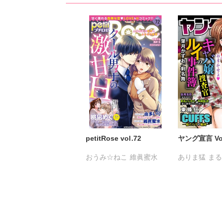
九条タカオミ
小田三月
清水沙斗子
海
清水沙斗子
海月うる子
さくら蒼
踊る
さくら蒼
踊る毒林檎
六原ミッカ
小
六原ミッカ
紅ヶ屋
紅ヶ屋
桜月ことは
petitRose vol.72
ヤング宣言 Vol
おうみ☆ねこ
維眞蜜水
ありま猛
ま
黒岬光
坂崎未侑
金井たつお
桃凪めぐ
由多いり
五月五日
桜
池田文春
東
粕谷秀夫
葉
平田弘次