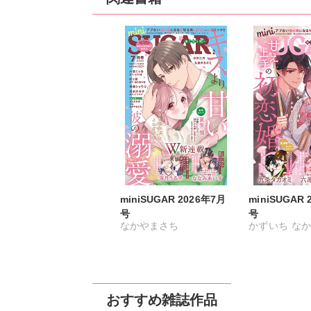
miniSUGAR 2026年7月
miniSUGAR 
号
号
なかやまさち
かずいち
なか
ななみあいす
はたの有咲
ヒ
はたの有咲
ヒナギク
びる
夏生恒
びる
夏生恒
桐嶋ショウコ
おすすめ雑誌作品
桐嶋ショウコ
九条タカオミ