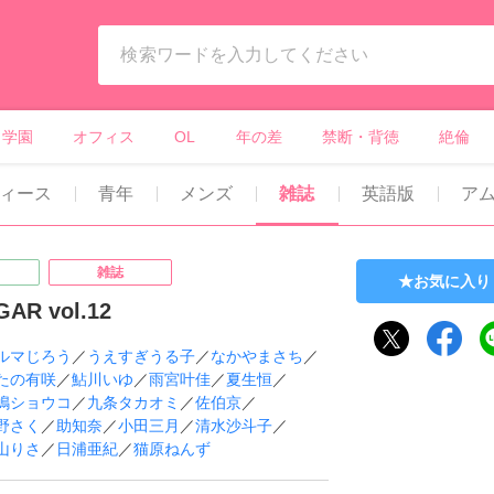
ィーンズラブ・ボーイズラブ等）
学園
オフィス
OL
年の差
禁断・背徳
絶倫
ィース
青年
メンズ
雑誌
英語版
ア
雑誌
お気に入り
GAR vol.12
ルマじろう
／
うえすぎうる子
／
なかやまさち
／
たの有咲
／
鮎川いゆ
／
雨宮叶佳
／
夏生恒
／
嶋ショウコ
／
九条タカオミ
／
佐伯京
／
野さく
／
助知奈
／
小田三月
／
清水沙斗子
／
山りさ
／
日浦亜紀
／
猫原ねんず