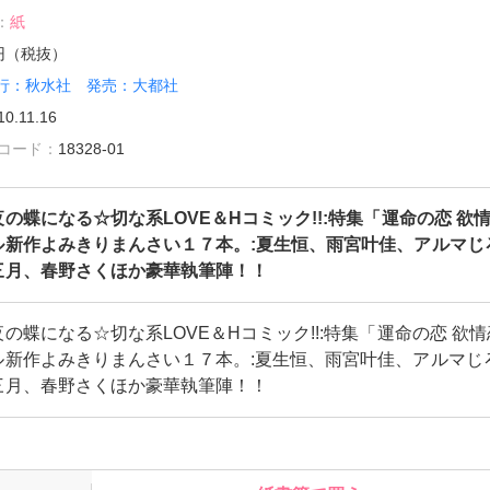
：
紙
7円（税抜）
行：秋水社 発売：大都社
10.11.16
雑誌コード：
18328-01
の蝶になる☆切な系LOVE＆Hコミック!!:特集「運命の恋 欲
ル新作よみきりまんさい１７本。:夏生恒、雨宮叶佳、アルマじ
三月、春野さくほか豪華執筆陣！！
の蝶になる☆切な系LOVE＆Hコミック!!:特集「運命の恋 欲情
ル新作よみきりまんさい１７本。:夏生恒、雨宮叶佳、アルマじ
三月、春野さくほか豪華執筆陣！！