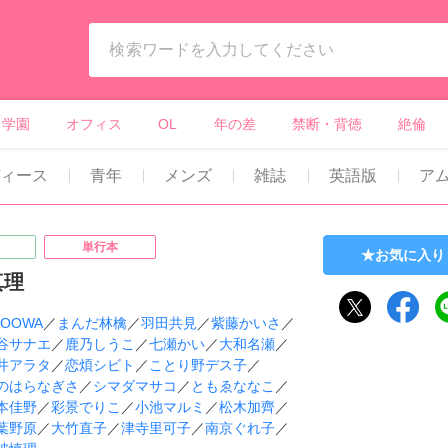
ィーンズラブ・ボーイズラブ等）
学園
オフィス
OL
年の差
禁断・背徳
絶倫
ディース
青年
メンズ
雑誌
英語版
ア
単行本
お気に入り
真理
HOOWA
／
まんだ林檎
／
羽田共見
／
紫藤かいさ
／
谷サナエ
／
鹿乃しうこ
／
七瀬かい
／
大和名瀬
／
井アラタ
／
恋煩シビト
／
ことり野デス子
／
のはらなぎさ
／
シマダマサコ
／
ともゑななこ
／
本佳野
／
彩景でりこ
／
小池マルミ
／
松木加齊
／
葉野原
／
大竹直子
／
津寺里可子
／
南京ぐれ子
／