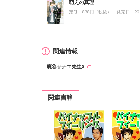
萌えの真理
定価：
838円（税抜）
発売日：
20
関連情報
鹿谷サナエ先生X
関連書籍