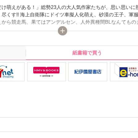
だけ萌えがある！」総勢23人の大人気作家たちが、思い思いに
尽くす!! 海上自衛隊にドイツ車擬人化萌え、砂漠の王子、軍
えから競走馬、果てはアンデルセン、人外異種間BLなんてもの
ックな興奮が止まらない!! 最近アツくなるものに出会えてな
ハマりものがあるアナタも、豊かな「萌え」ライフ★を充実さ
 生活を豊かにしちゃう、新感覚・BL系エッセイコミック ぜひ
紙書籍で買う