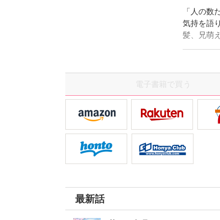
「人の数
気持を語り
髪、兄萌
で、マニア
タ、現在
下さい!!
賞味あれ!!
電子書籍で買う
最新話