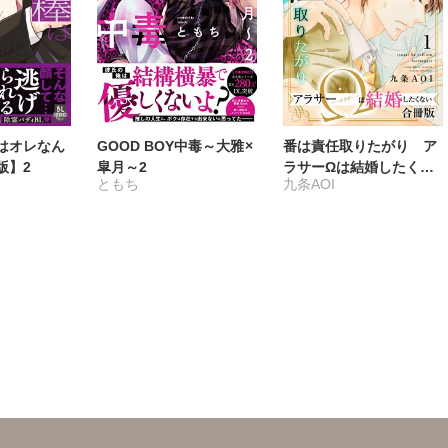
竹若トモハル
町子
田中鈴木
冬坂ころも
富塚ミヤコ
余り
里西立樺
はオレなん
GOOD BOY中毒～大雅×
番は責任取りたがり ア
版】2
皐月～2
ラサーΩは結婚したくな
ともち
九条AOI
い【合冊版】