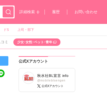
詳細検索
履歴
お問い合わせ
ドS
上司・部下
ムコミ
少女･女性･ペット･青年
公式Xアカウント
秋水社BL宣言 info
@mobileblsengen
公式Xアカウント