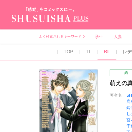
秋水社PLUS（テ
学生
人妻
よく検索されるキーワード
TOP
TL
BL
レ
紙
萌えの
著者名：
S
鹿
鈴
し
宮
千