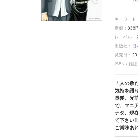
不
キーワード
定価：
83
レーベル：
出版社：
日
発売日：
20
ISBN / 
「人の数
気持を語り
長髪、兄
で、マニア
ナタ、現
て下さい!
ご賞味あれ