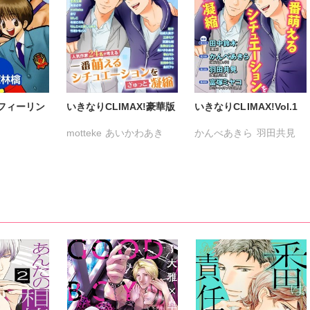
フィーリン
いきなりCLIMAX!豪華版
いきなりCLIMAX!Vol.1
motteke
あいかわあき
かんべあきら
羽田共見
かんべあきら
はしこ
田中鈴木
富塚ミヤコ
やさき衣真
りんこ+三原しらゆき
羽田共見
奥世さや
加藤むう
会川フゥ
吉田ゆうこ
高瀬七緒
三井ミツ
春山モト
小鳥晶
松成久美子
生駒はじめ