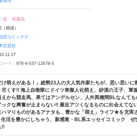
破慎理
：
紙
紙書籍
8円（税抜）
花恋コミックス
本文芸社
10.11.27
雑誌コード：
978-4-537-12678-5
だけ萌えがある！」総勢23人の大人気作家たちが、思い思いに
尽くす!! 海上自衛隊にドイツ車擬人化萌え、砂漠の王子、軍
萌えから競走馬、果てはアンデルセン、人外異種間BLなんても
ックな興奮が止まらない!! 最近アツくなるものに出会えてな
在ハマりものがあるアナタも、豊かな「萌え」ライフ★を充実
! 生活を豊かにしちゃう、新感覚・BL系エッセイコミック ぜ
!!