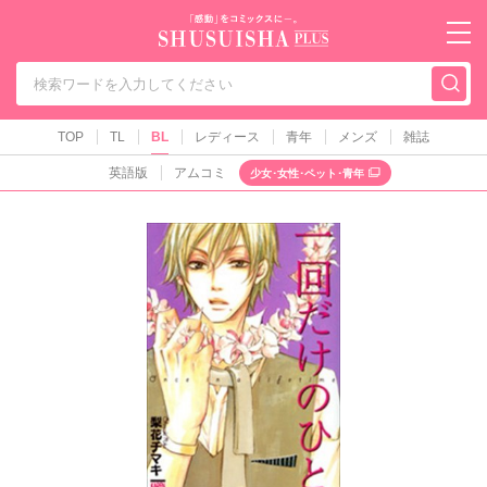
秋水社PLUS（テ
TOP
TL
BL
レディース
青年
メンズ
雑誌
英語版
アムコミ
少女･女性･ペット･青年