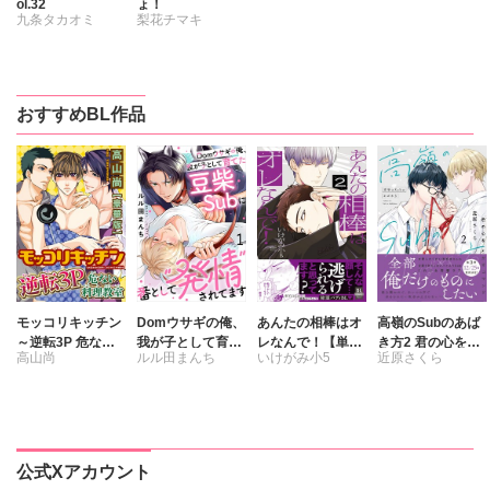
ol.32
ょ！
九条タカオミ
梨花チマキ
香穂
松本ノダ
石川依智
楠田らら
おすすめBL作品
米倉こめ太
夢唄よつば
梨花チマキ
モッコリキッチン
Domウサギの俺、
あんたの相棒はオ
高嶺のSubのあば
～逆転3P 危ない
我が子として育て
レなんで！【単行
き方2 君の心をと
高山尚
ルル田まんち
いけがみ小5
近原さくら
料理教室【豪華
た豆柴Subに番と
本版】2
かすコマンド
版】
して“発情”されて
ます
公式Xアカウント