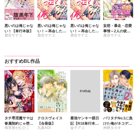
悪いのは俺じゃな
悪いのは俺じゃな
悪いのは俺じゃな
妄想・暴走・恋愛
い！【単行本版】
い！～再会した年
い！～再会した年
事情～2人の彼氏
鹿谷サナエ
鹿谷サナエ
鹿谷サナエ
鹿谷サナエ
下幼馴染に開発さ
下幼馴染に開発さ
と禁断プレイ？～
れたカラダ～【合
れたカラダ～
冊版】
おすすめBL作品
タチ専淫魔サマは
クロスヴォイス
最強ヤンキー躾日
バリタチNo.1に負
眷属契約じゃ堕ち
【合冊版】
記【R18単行本
けた俺がネコデビ
海苔巻がむひこ
九条AOI
金子アコ
神林タカキ
ない
版】
ューするまで【単