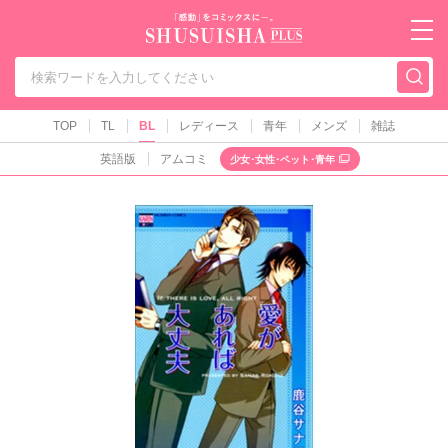
秋水社PLUS（テ
TOP
TL
BL
レディース
青年
メンズ
雑誌
英語版
アムコミ
少女･女性･ペット･青年