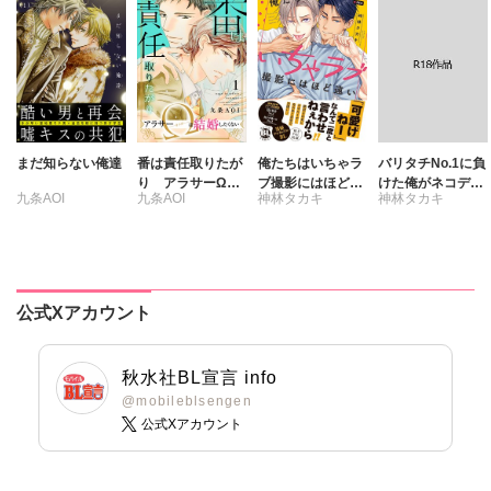
まだ知らない俺達
番は責任取りたが
俺たちはいちゃラ
バリタチNo.1に負
り アラサーΩは
ブ撮影にはほど遠
けた俺がネコデビ
九条AOI
九条AOI
神林タカキ
神林タカキ
結婚したくない
い
ューするまで【R
18単行本版】2
【電子限定特典付
き】
公式Xアカウント
秋水社BL宣言 info
@mobileblsengen
公式Xアカウント