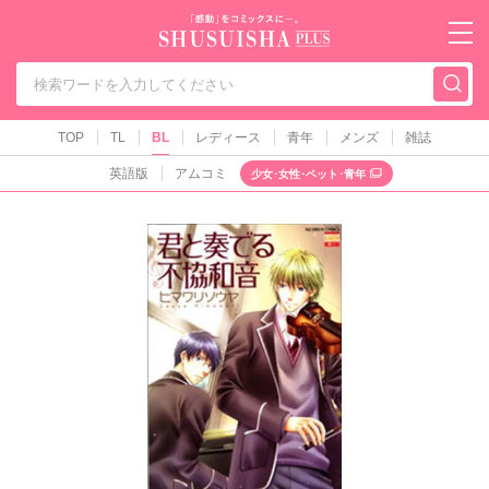
秋水社PLUS（テ
TOP
TL
BL
レディース
青年
メンズ
雑誌
英語版
アムコミ
少女･女性･ペット･青年