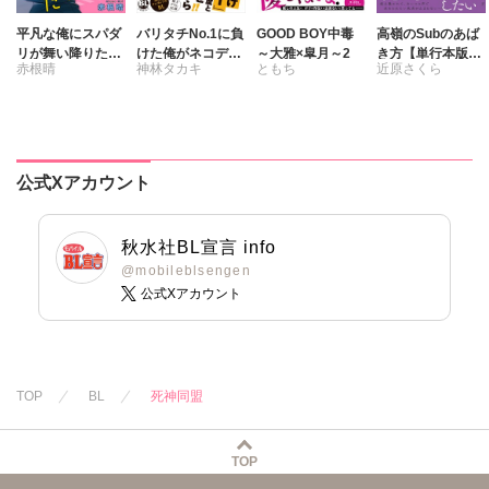
平凡な俺にスパダ
バリタチNo.1に負
GOOD BOY中毒
高嶺のSubのあば
リが舞い降りた
けた俺がネコデビ
～大雅×皐月～2
き方【単行本版】
赤根晴
神林タカキ
ともち
近原さくら
【豪華版】
ューするまで【単
2君の心をとかす
行本版】2【電子
コマンド【電子限
限定特典付き】
定特典付き】
公式Xアカウント
秋水社BL宣言 info
@mobileblsengen
公式Xアカウント
TOP
BL
死神同盟
TOP