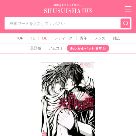
秋水社PLUS（テ
TOP
TL
BL
レディース
青年
メンズ
雑誌
英語版
アムコミ
少女･女性･ペット･青年