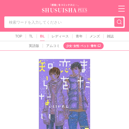
秋水社PLUS（テ
TOP
TL
BL
レディース
青年
メンズ
雑誌
英語版
アムコミ
少女･女性･ペット･青年