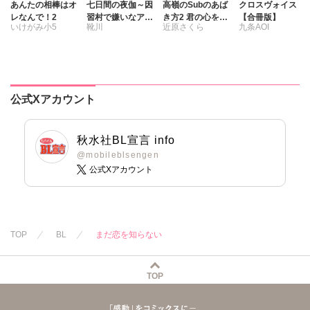
あんたの相棒はオ
七日間の夜伽～因
高嶺のSubのあば
クロスヴォイス
レなんで！2
習村で嫌いなアイ
き方2 君の心をと
【合冊版】
いけがみ小5
靴川
近原さくら
九条AOI
ツと～【合冊版】
かすコマンド
公式Xアカウント
秋水社BL宣言 info
@mobileblsengen
公式Xアカウント
TOP
BL
まだ恋を知らない
TOP