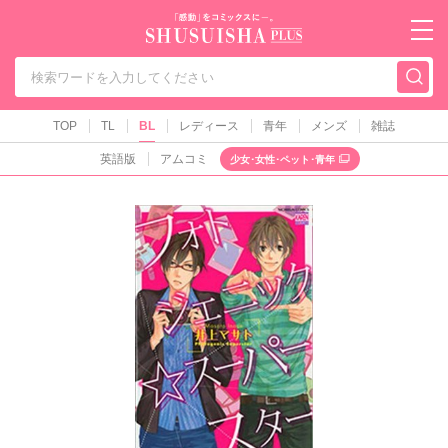
秋水社PLUS（テ
TOP
TL
BL
レディース
青年
メンズ
雑誌
英語版
アムコミ
少女･女性･ペット･青年