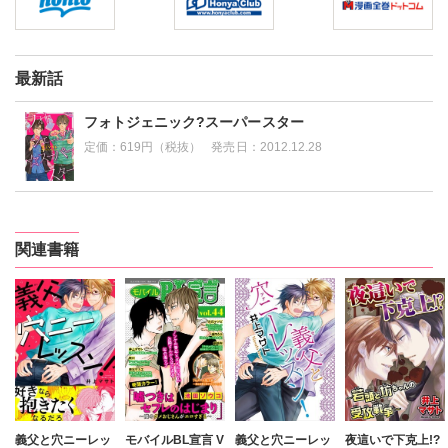
最新話
フォトジェニック?スーパースター
定価：
619円（税抜）
発売日：
2012.12.28
関連書籍
義父と穴ニーレッ
モバイルBL宣言 V
義父と穴ニーレッ
夜這いで下克上!?