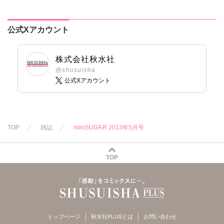
雪景
粕谷秀夫
松山三津夫
なめぞう
維眞蜜水
黒岬光
岬ゆきひろ
大和正樹
滝恵介
若草カヲル
佐久間薫
柳生柳
鶴永いくお
相澤みさを
鯖虎クロ
公式Xアカウント
葉月かずお
北野健一
孫陽州
樋口あや
真田ハイジ
みた森たつや
葉月かずお
岬ゆきひろ
陽香
桃凪めぐ
大谷みこと
杏咲モラル
日野塔子
株式会社秋水社
浅ひるゆう
北里千寿
@shusuisha
公式Xアカウント
由多いり
奥原まむ
TOP
雑誌
miniSUGAR 2013年5月号
TOP
トップページ
秋水社PLUSとは
お問い合わせ