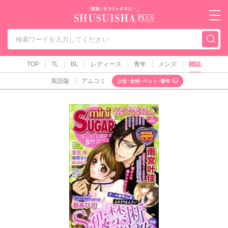
秋水社PLUS（テ
TOP
TL
BL
レディース
青年
メンズ
雑誌
英語版
アムコミ
少女･女性･ペット･青年