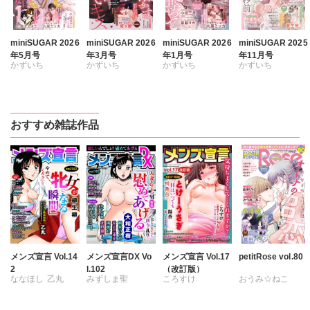
miniSUGAR 2026
miniSUGAR 2026
miniSUGAR 2026
miniSUGAR 2025
年5月号
年3月号
年1月号
年11月号
かずいち
かずいち
かずいち
かずいち
なかやまさち
なかやまさち
なかやまさち
なかやまさち
はたの有咲
はたの有咲
はたの有咲
はたの有咲
ヒナギク
びる
ヒナギク
びる
ヒナギク
びる
ヒナギク
びる
おすすめ雑誌作品
夏生恒
夏生恒
夏生恒
夏生恒
桐嶋ショウコ
桐嶋ショウコ
桐嶋ショウコ
桐嶋ショウコ
九条タカオミ
小田三月
小田三月
小田三月
清水沙斗子
星脇リカ
星脇リカ
清水沙斗子
海月うる子
清水沙斗子
清水沙斗子
海月うる子
さくら蒼
海月うる子
海月うる子
さくら蒼
踊る毒林檎
さくら蒼
さくら蒼
踊る毒林檎
六原ミッカ
踊る毒林檎
踊る毒林檎
六原ミッカ
小出ちゃこ
六原ミッカ
六原ミッカ
小出ちゃこ
メンズ宣言 Vol.14
メンズ宣言DX Vo
メンズ宣言 Vol.17
petitRose vol.80
2
l.102
（改訂版）
紅ヶ屋
小出ちゃこ
小出ちゃこ
紅ヶ屋
ななほし
乙丸
みずしま聖
ころすけ
おうみ☆ねこ
紅ヶ屋
紅ヶ屋
杉友カヅヒロ
遠山光
海野幸
とけーうさぎ
カワノヒロシ
鮎