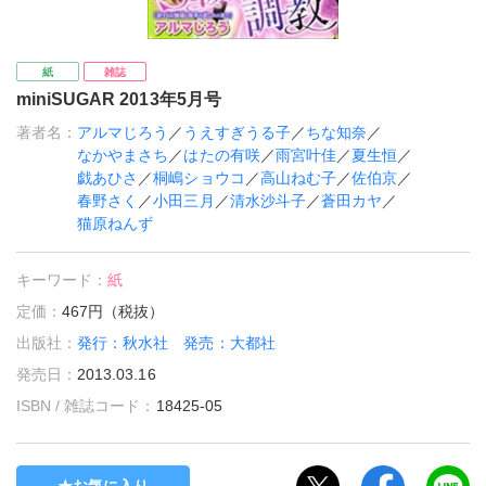
紙
雑誌
miniSUGAR 2013年5月号
著者名：
アルマじろう
／
うえすぎうる子
／
ちな知奈
／
なかやまさち
／
はたの有咲
／
雨宮叶佳
／
夏生恒
／
戯あひさ
／
桐嶋ショウコ
／
高山ねむ子
／
佐伯京
／
春野さく
／
小田三月
／
清水沙斗子
／
蒼田カヤ
／
猫原ねんず
キーワード：
紙
定価：
467円（税抜）
出版社：
発行：秋水社 発売：大都社
発売日：
2013.03.16
ISBN / 雑誌コード：
18425-05