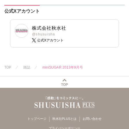
春野さく
冬坂ころも
岬ゆきひろ
まろん
一之瀬絢
勝川ユミ
新薫
柳生柳
彩戸サイコ
公式Xアカウント
蒼椅哉方
葉月かずお
紫賀サヲリ
渡辺くらこ
みた森たつや
小鳥晶
樋口あや
大谷みこと
松本ゆうか
株式会社秋水社
美月李予
浅ひるゆう
水瀬友美
@shusuisha
公式Xアカウント
踊る毒林檎
相田早智子
沢音千尋
藤春都
知葉サナガ
片山絢森
望月蜜桃
愛成れお
朝貴
妹尾美穂
テラーノベル
蜜蜂アヤ
TOP
雑誌
miniSUGAR 2013年9月号
恵孝志
ぴみちゃん
春時雨よわ
TOP
いぬかいゆず
五珠
トップページ
秋水社PLUSとは
お問い合わせ
プライバシーポリシー