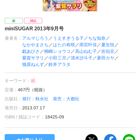
紙
雑誌
miniSUGAR 2013年9月号
著者名：
アルマじろう
／
うえすぎうる子
／
ちな知奈
／
なかやまさち
／
はたの有咲
／
雨宮叶佳
／
夏生恒
／
戯あひさ
／
桐嶋ショウコ
／
高山ねむ子
／
佐伯京
／
紫賀サヲリ
／
小田三月
／
清水沙斗子
／
蒼田カヤ
／
猫原ねんず
／
鈴井アラタ
キーワード：
紙
定価：
467円（税抜）
出版社：
発行：秋水社 発売：大都社
発売日：
2013.07.17
ISBN / 雑誌コード：
18425-09