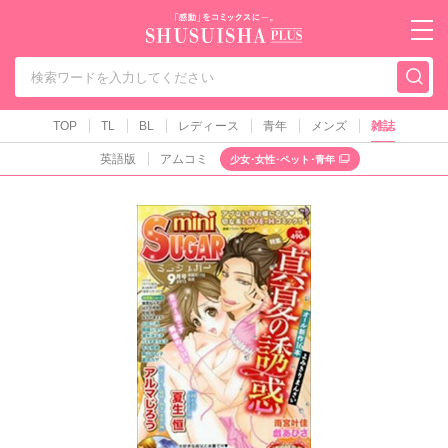
秋水社PLUS（テ
TOP
TL
BL
レディース
青年
メンズ
雑誌
英語版
アムコミ
少女･女性･ペット･青年