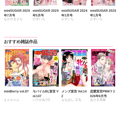
miniSUGAR 2026
miniSUGAR 2026
miniSUGAR 2026
miniSUGAR 2026
年7月号
年5月号
年3月号
年1月号
なかやまさち
かずいち
かずいち
かずいち
ななみあいす
なかやまさち
なかやまさち
なかやまさち
はたの有咲
はたの有咲
はたの有咲
はたの有咲
ヒナギク
びる
ヒナギク
びる
ヒナギク
びる
ヒナギク
びる
おすすめ雑誌作品
夏生恒
夏生恒
夏生恒
夏生恒
桐嶋ショウコ
桐嶋ショウコ
桐嶋ショウコ
桐嶋ショウコ
九条タカオミ
九条タカオミ
小田三月
小田三月
小田三月
清水沙斗子
星脇リカ
星脇リカ
清水沙斗子
海月うる子
清水沙斗子
清水沙斗子
海月うる子
さくら蒼
海月うる子
海月うる子
さくら蒼
踊る毒林檎
さくら蒼
さくら蒼
踊る毒林檎
六原ミッカ
踊る毒林檎
踊る毒林檎
六原ミッカ
小出ちゃこ
六原ミッカ
六原ミッカ
miniBerry vol.87
モバイルBL宣言 V
メンズ宣言 Vol.14
恋愛宣言PINKY 2
ol.147
2
026年8月号
紅ヶ屋
紅ヶ屋
小出ちゃこ
小出ちゃこ
えんちゃん
いけがみ小5
ななほし
乙丸
あさき美暮
桜月ことは
紅ヶ屋
紅ヶ屋
キグナステルコ
ミツハシトモ
杉友カヅヒロ
きらた
永井くろ
やゆ
砂
雪景
粕谷秀夫
つきたておもち