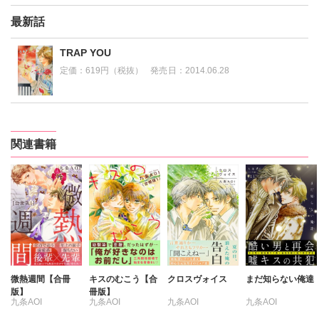
最新話
TRAP YOU
定価：
619円（税抜）
発売日：
2014.06.28
関連書籍
微熱週間【合冊
キスのむこう【合
クロスヴォイス
まだ知らない俺達
版】
冊版】
九条AOI
九条AOI
九条AOI
九条AOI