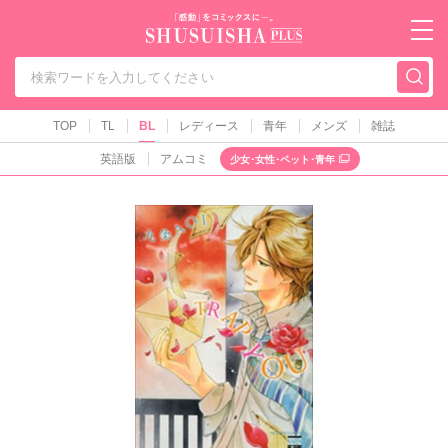
秋水社PLUS（テ
TOP
TL
BL
レディース
青年
メンズ
雑誌
英語版
アムコミ
少女･女性･ペット･青年