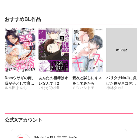
おすすめBL作品
Domウサギの俺、
あんたの相棒はオ
親友と試しにキス
バリタチNo.1に負
我が子として育て
レなんで！2
をしてみたら
けた俺がネコデビ
ルル田まんち
いけがみ小5
ミツハシトモ
神林タカキ
た豆柴Subに番と
ューするまで【R
して“発情”されて
18単行本版】2
ます
【電子限定特典付
き】
公式Xアカウント