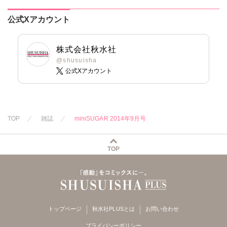
まろん
一之瀬絢
若草カヲル
佐久間薫
まろん
一之瀬絢
小鳥晶
相澤みさを
鯖虎クロ
彩戸サイコ
公式Xアカウント
松本ゆうか
孫陽州
樋口あや
真田ハイジ
紫賀サヲリ
水瀬友美
岬ゆきひろ
陽香
桃凪めぐ
小鳥晶
相田早智子
日野塔子
松本ゆうか
株式会社秋水社
大橋薫
北里千寿
水瀬友美
@shusuisha
公式Xアカウント
知葉サナガ
由多いり
相田早智子
長谷河樹衣
奥原まむ
知葉サナガ
妹尾美穂
妹尾美穂
蜜蜂アヤ
蜜蜂アヤ
春時雨よわ
春時雨よわ
TOP
雑誌
miniSUGAR 2014年9月号
TOP
トップページ
秋水社PLUSとは
お問い合わせ
プライバシーポリシー