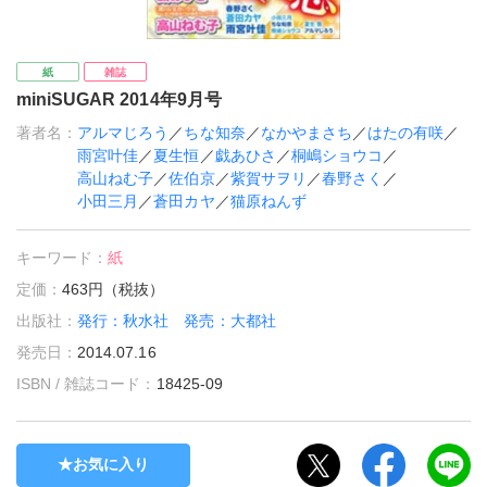
紙
雑誌
miniSUGAR 2014年9月号
著者名：
アルマじろう
／
ちな知奈
／
なかやまさち
／
はたの有咲
／
雨宮叶佳
／
夏生恒
／
戯あひさ
／
桐嶋ショウコ
／
高山ねむ子
／
佐伯京
／
紫賀サヲリ
／
春野さく
／
小田三月
／
蒼田カヤ
／
猫原ねんず
キーワード：
紙
定価：
463円（税抜）
出版社：
発行：秋水社 発売：大都社
発売日：
2014.07.16
ISBN / 雑誌コード：
18425-09
お気に入り