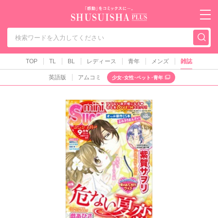
秋水社PLUS（テ
TOP
TL
BL
レディース
青年
メンズ
雑誌
英語版
アムコミ
少女･女性･ペット･青年