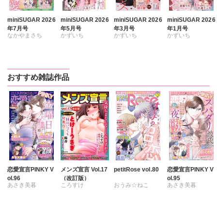
miniSUGAR 2026
miniSUGAR 2026
miniSUGAR 2026
miniSUGAR 2026
年7月号
年5月号
年3月号
年1月号
なかやまさち
かずいち
かずいち
かずいち
ななみあいす
なかやまさち
なかやまさち
なかやまさち
はたの有咲
はたの有咲
はたの有咲
はたの有咲
ヒナギク
びる
ヒナギク
びる
ヒナギク
びる
ヒナギク
びる
おすすめ雑誌作品
夏生恒
夏生恒
夏生恒
夏生恒
桐嶋ショウコ
桐嶋ショウコ
桐嶋ショウコ
桐嶋ショウコ
九条タカオミ
九条タカオミ
小田三月
小田三月
小田三月
清水沙斗子
星脇リカ
星脇リカ
清水沙斗子
海月うる子
清水沙斗子
清水沙斗子
海月うる子
さくら蒼
海月うる子
海月うる子
さくら蒼
踊る毒林檎
さくら蒼
さくら蒼
踊る毒林檎
六原ミッカ
踊る毒林檎
踊る毒林檎
六原ミッカ
小出ちゃこ
六原ミッカ
六原ミッカ
恋愛宣言PINKY V
メンズ宣言 Vol.17
petitRose vol.80
恋愛宣言PINKY V
ol.96
（改訂版）
ol.95
紅ヶ屋
紅ヶ屋
小出ちゃこ
小出ちゃこ
あさき美暮
ころすけ
おうみ☆ねこ
あさき美暮
桜月ことは
紅ヶ屋
紅ヶ屋
ざわっこ
とけーうさぎ
カワノヒロシ
鮎
ざわっこ
つきたておもち
なめぞう
維眞蜜水
黒岬光
つきたておもち