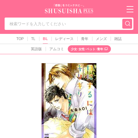
秋水社PLUS（テ
TOP
TL
BL
レディース
青年
メンズ
雑誌
英語版
アムコミ
少女･女性･ペット･青年