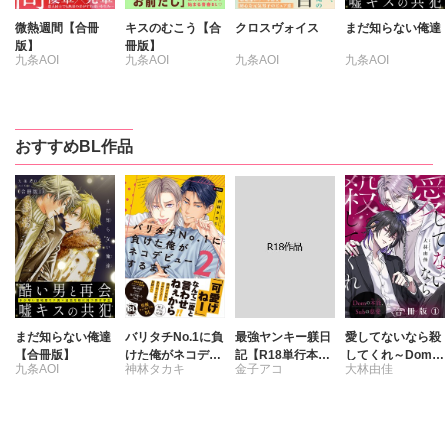
微熱週間【合冊
キスのむこう【合
クロスヴォイス
まだ知らない俺達
版】
冊版】
九条AOI
九条AOI
九条AOI
九条AOI
おすすめBL作品
まだ知らない俺達
バリタチNo.1に負
最強ヤンキー躾日
愛してないなら殺
【合冊版】
けた俺がネコデビ
記【R18単行本
してくれ～Domの
九条AOI
神林タカキ
金子アコ
大林由佳
ューするまで【単
版】
本能、Subの慈愛
行本版】2【電子
～【合冊版】
限定特典付き】