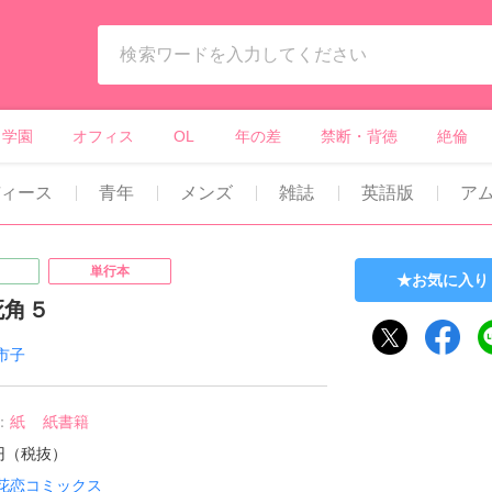
ィーンズラブ・ボーイズラブ等）
学園
オフィス
OL
年の差
禁断・背徳
絶倫
ディース
青年
メンズ
雑誌
英語版
ア
単行本
お気に入り
死角５
市子
：
紙
紙書籍
3円（税抜）
花恋コミックス