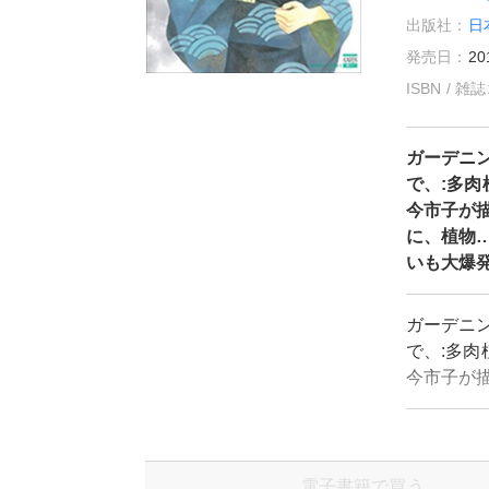
出版社：
日
発売日：
20
ISBN / 
ガーデニ
で、:多肉
今市子が
に、植物…
いも大爆
ガーデニ
で、:多肉
今市子が
に、植物…
いも大爆
電子書籍で買う