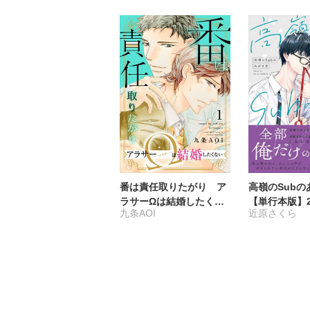
番は責任取りたがり ア
高嶺のSubの
ラサーΩは結婚したくな
【単行本版】
九条AOI
近原さくら
い
とかすコマン
定特典付き】