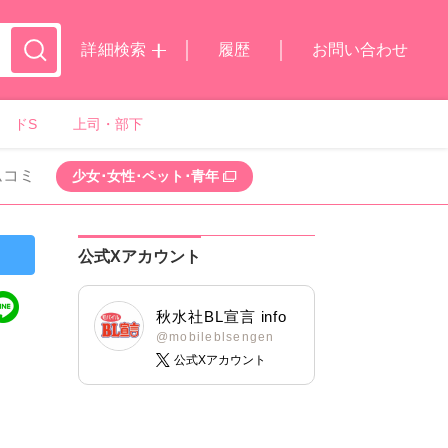
詳細検索
履歴
お問い合わせ
ドS
上司・部下
ムコミ
少女･女性･ペット･青年
公式Xアカウント
秋水社BL宣言 info
@mobileblsengen
公式Xアカウント