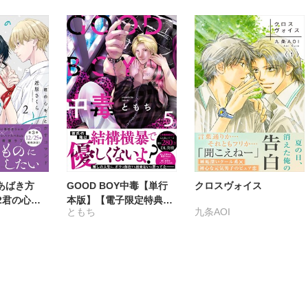
あばき方
GOOD BOY中毒【単行
クロスヴォイス
2君の心を
本版】【電子限定特典付
ともち
九条AOI
ド【電子限
き】5