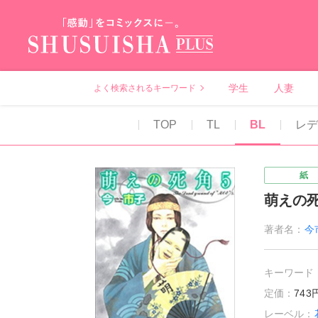
秋水社PLUS（テ
学生
人妻
よく検索されるキーワード
TOP
TL
BL
レ
紙
萌えの
著者名：
今
キーワード
定価：
74
レーベル：