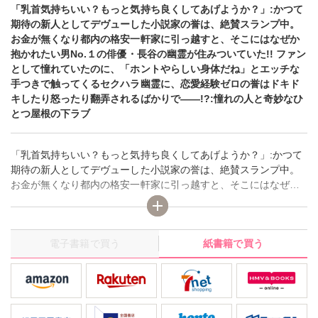
「乳首気持ちいい？もっと気持ち良くしてあげようか？」:かつて
期待の新人としてデヴューした小説家の誉は、絶賛スランプ中。
お金が無くなり都内の格安一軒家に引っ越すと、そこにはなぜか
抱かれたい男No.１の俳優・長谷の幽霊が住みついていた!! ファン
として憧れていたのに、「ホントやらしい身体だね」とエッチな
手つきで触ってくるセクハラ幽霊に、恋愛経験ゼロの誉はドキド
キしたり怒ったり翻弄されるばかりで――!?:憧れの人と奇妙なひ
とつ屋根の下ラブ
「乳首気持ちいい？もっと気持ち良くしてあげようか？」:かつて
期待の新人としてデヴューした小説家の誉は、絶賛スランプ中。
お金が無くなり都内の格安一軒家に引っ越すと、そこにはなぜか
抱かれたい男No.１の俳優・長谷の幽霊が住みついていた!! ファン
として憧れていたのに、「ホントやらしい身体だね」とエッチな
手つきで触ってくるセクハラ幽霊に、恋愛経験ゼロの誉はドキド
電子書籍で買う
紙書籍で買う
キしたり怒ったり翻弄されるばかりで――!?:憧れの人と奇妙なひ
とつ屋根の下ラブ