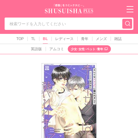
秋水社PLUS（テ
TOP
TL
BL
レディース
青年
メンズ
雑誌
英語版
アムコミ
少女･女性･ペット･青年