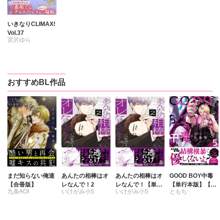
いきなりCLIMAX!
Vol.37
宮沢ゆら
菅野きるしぇ
大井かり茶
まちこ
おすすめBL作品
まだ知らない俺達
あんたの相棒はオ
あんたの相棒はオ
GOOD BOY中毒
【合冊版】
レなんで！2
レなんで！【単行
【単行本版】【電
九条AOI
いけがみ小5
いけがみ小5
ともち
本版】2
子限定特典付き】
5