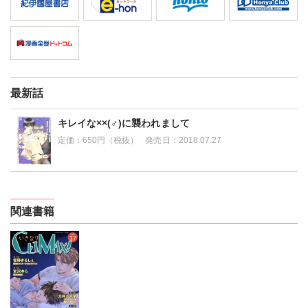
最新話
キレイな××(♂)に襲われまして
定価：
650円（税抜）
発売日：
2018.07.27
関連書籍