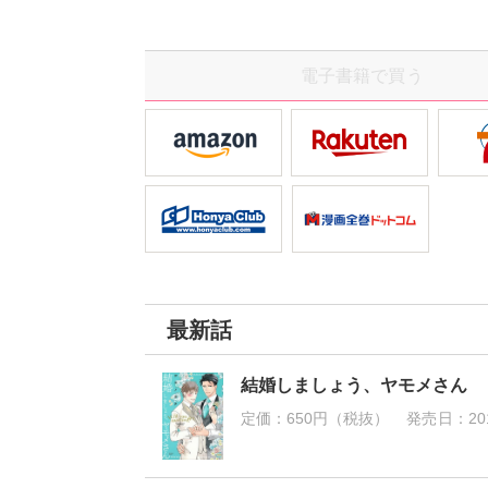
ょう、性
目も完璧
×超平凡
電子書籍で買う
ーズから
最新話
結婚しましょう、ヤモメさん
定価：
650円（税抜）
発売日：
20