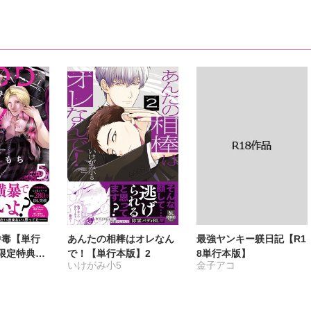
Y中毒【単行
あんたの相棒はオレなん
最強ヤンキー躾日記【R1
限定特典付
で！【単行本版】2
8単行本版】
いけがみ小5
金子アコ