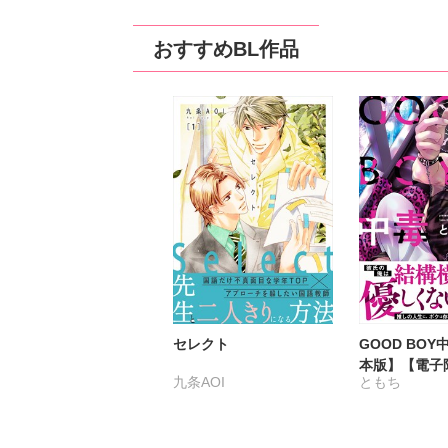
おすすめBL作品
セレクト
GOOD BO
本版】【電子
九条AOI
ともち
き】5