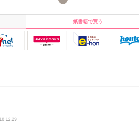
的なコト。」:ってちょっと待ってください！！:仕事も超有能で
なのに中身がぶっ飛び過ぎです！:超有能だけどマイペースイケ
なおじさん男やもめ:独身同士、男同士、でもノンケとゲイのプ
紙書籍で買う
始まる恋
18.12.29