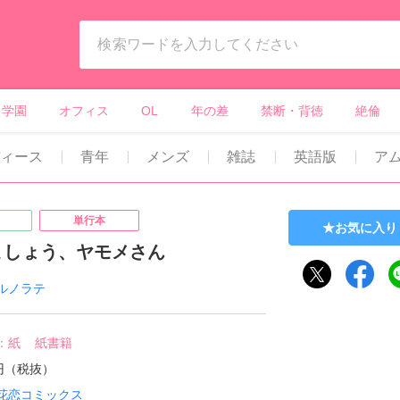
ィーンズラブ・ボーイズラブ等）
学園
オフィス
OL
年の差
禁断・背徳
絶倫
ディース
青年
メンズ
雑誌
英語版
ア
単行本
お気に入り
ましょう、ヤモメさん
ルノラテ
：
紙
紙書籍
0円（税抜）
花恋コミックス