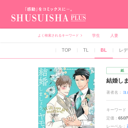
秋水社PLUS（テ
学生
人妻
よく検索されるキーワード
TOP
TL
BL
レ
紙
結婚し
著者名：
ヨ
キーワード
定価：
65
レーベル：