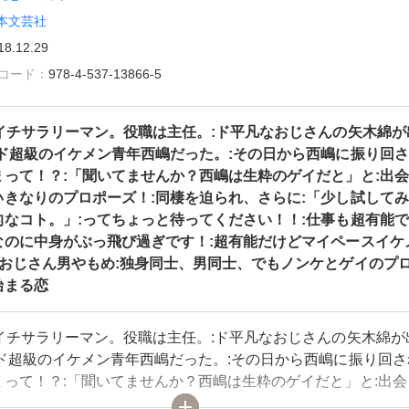
本文芸社
18.12.29
雑誌コード：
978-4-537-13866-5
ツイチサラリーマン。役職は主任。:ド平凡なおじさんの矢木綿が
:ド超級のイケメン青年西嶋だった。:その日から西嶋に振り回
まって！？:「聞いてませんか？西嶋は生粋のゲイだと」と:出
いきなりのプロポーズ！:同棲を迫られ、さらに:「少し試して
的なコト。」:ってちょっと待ってください！！:仕事も超有能
なのに中身がぶっ飛び過ぎです！:超有能だけどマイペースイケ
なおじさん男やもめ:独身同士、男同士、でもノンケとゲイのプ
始まる恋
ツイチサラリーマン。役職は主任。:ド平凡なおじさんの矢木綿が
:ド超級のイケメン青年西嶋だった。:その日から西嶋に振り回さ
まって！？:「聞いてませんか？西嶋は生粋のゲイだと」と:出会
いきなりのプロポーズ！:同棲を迫られ、さらに:「少し試してみ