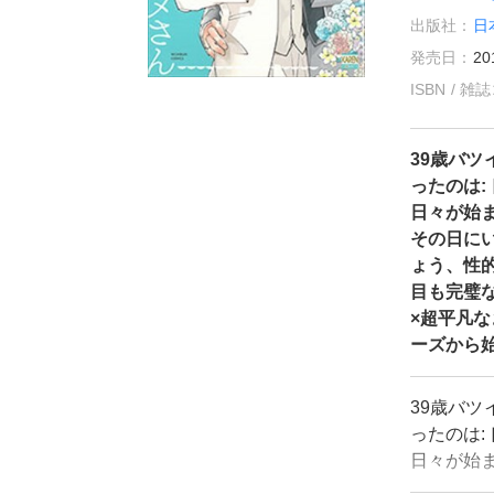
出版社：
日
発売日：
20
ISBN / 
39歳バ
ったのは
日々が始
その日に
ょう、性
目も完璧
×超平凡
ーズから
39歳バ
ったのは
日々が始
その日に