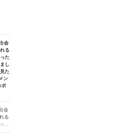
出会
される
会った
みまし
で見た
メン
ロポ
出会
れる
った
まし