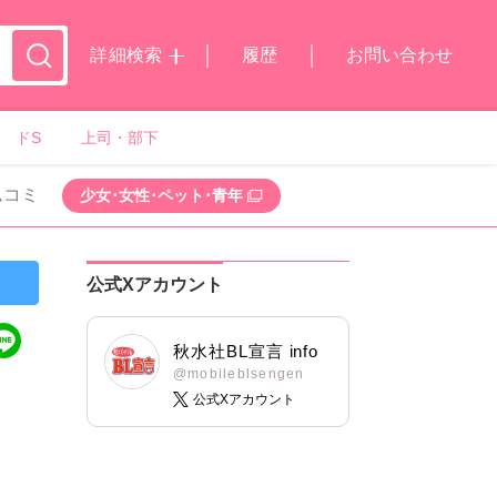
詳細検索
履歴
お問い合わせ
ドS
上司・部下
ムコミ
少女･女性･ペット･青年
公式Xアカウント
秋水社BL宣言 info
@mobileblsengen
公式Xアカウント