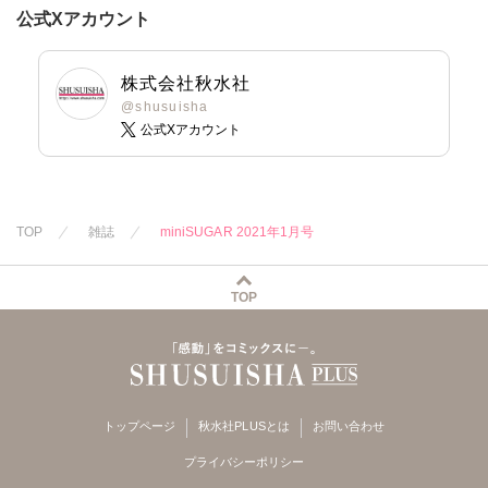
美月李予
彩戸サイコ
夏生恒
鶴永いくお
公式Xアカウント
さんかく
小鳥晶
桐嶋ショウコ
北野健一
踊る毒林檎
松本ゆうか
九条タカオミ
葉月かずお
沢音千尋
藤春都
水瀬友美
小田三月
杏咲モラル
株式会社秋水社
片山絢森
相田早智子
清水沙斗子
@shusuisha
公式Xアカウント
愛成れお
朝貴
知葉サナガ
海月うる子
テラーノベル
望月蜜桃
さくら蒼
妹尾美穂
踊る毒林檎
蜜蜂アヤ
六原ミッカ
春時雨よわ
紅ヶ屋
TOP
雑誌
miniSUGAR 2021年1月号
桜月ことは
TOP
トップページ
秋水社PLUSとは
お問い合わせ
プライバシーポリシー