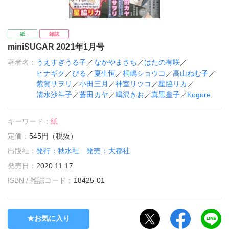
紙
雑誌
miniSUGAR 2021年1月号
著者名：
うえすぎうる子
／
なかやまさち
／
はたの有咲
／
ヒナギク
／
びる
／
夏生恒
／
桐嶋ショウコ
／
高山ねむ子
／
紫賀サヲリ
／
小田三月
／
神室リツコ
／
星脇リカ
／
清水沙斗子
／
蒼田カヤ
／
鳴沢きお
／
真黒皇子
／
Kogure
キーワード：
紙
定価：
545円（税抜）
出版社：
発行：秋水社 発売：大都社
発売日：
2020.11.17
ISBN / 雑誌コード：
18425-01
お気に入り