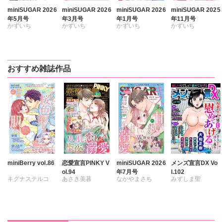
miniSUGAR 2026
miniSUGAR 2026
miniSUGAR 2026
miniSUGAR 2025
年5月号
年3月号
年1月号
年11月号
かずいち
かずいち
かずいち
かずいち
なかやまさち
なかやまさち
なかやまさち
なかやまさち
はたの有咲
はたの有咲
はたの有咲
はたの有咲
ヒナギク
びる
ヒナギク
びる
ヒナギク
びる
ヒナギク
びる
おすすめ雑誌作品
夏生恒
夏生恒
夏生恒
夏生恒
桐嶋ショウコ
桐嶋ショウコ
桐嶋ショウコ
桐嶋ショウコ
九条タカオミ
小田三月
小田三月
小田三月
清水沙斗子
星脇リカ
星脇リカ
清水沙斗子
海月うる子
清水沙斗子
清水沙斗子
海月うる子
さくら蒼
海月うる子
海月うる子
さくら蒼
踊る毒林檎
さくら蒼
さくら蒼
踊る毒林檎
六原ミッカ
踊る毒林檎
踊る毒林檎
六原ミッカ
小出ちゃこ
六原ミッカ
六原ミッカ
小出ちゃこ
miniBerry vol.86
恋愛宣言PINKY V
miniSUGAR 2026
メンズ宣言DX Vo
ol.94
年7月号
l.102
紅ヶ屋
小出ちゃこ
小出ちゃこ
紅ヶ屋
キグナステルコ
あさき美暮
なかやまさち
みずしま聖
紅ヶ屋
紅ヶ屋
春野さく
新薫
ざわっこ
ななみあいす
遠山光
海野幸
蒼椅哉方
つきたておもち
はたの有咲
松山三津夫
樋口あや
まろん
一之瀬絢
ヒナギク
びる
大和正樹
滝恵介