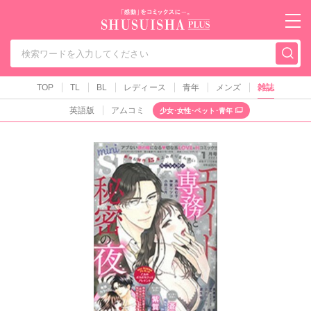
秋水社PLUS（テ
TOP
TL
BL
レディース
青年
メンズ
雑誌
英語版
アムコミ
少女･女性･ペット･青年