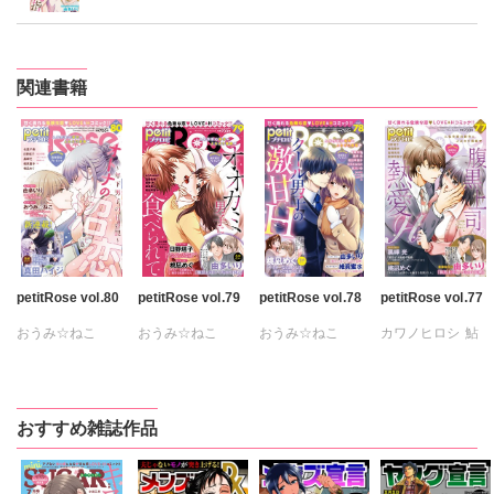
関連書籍
petitRose vol.80
petitRose vol.79
petitRose vol.78
petitRose vol.77
おうみ☆ねこ
おうみ☆ねこ
おうみ☆ねこ
カワノヒロシ
鮎
カワノヒロシ
鮎
カワノヒロシ
カワノヒロシ
鮎
維眞蜜水
黒岬光
維眞蜜水
黒岬光
たかはし志貴
鮎
鮎川いゆ
佐久間薫
佐久間薫
維眞蜜水
黒岬光
維眞蜜水
黒岬光
坂崎未侑
おすすめ雑誌作品
鯖虎クロ
佐久間薫
佐久間薫
鯖虎クロ
真田ハイジ
坂崎未侑
坂崎未侑
相田早智子
桃凪めぐ
鯖虎クロ
鯖虎クロ
桃凪めぐ