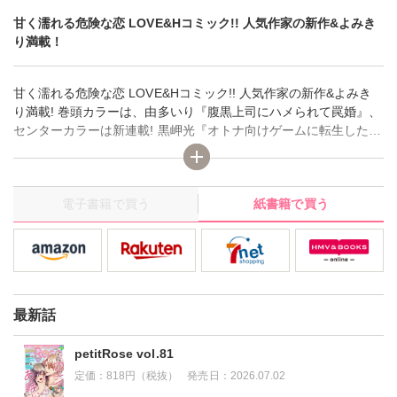
甘く濡れる危険な恋 LOVE&Hコミック!! 人気作家の新作&よみき
り満載！
甘く濡れる危険な恋 LOVE&Hコミック!! 人気作家の新作&よみき
り満載! 巻頭カラーは、由多いり『腹黒上司にハメられて罠婚』、
センターカラーは新連載! 黒岬光『オトナ向けゲームに転生したの
に私だけ全くモテません！～先生の重すぎる純愛～』＆真田ハイ
ジ『囚われの公爵令嬢は怪盗とともに逃避行の旅にでます』。
電子書籍で買う
紙書籍で買う
最新話
petitRose vol.81
定価：
818円（税抜）
発売日：
2026.07.02