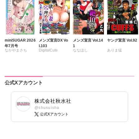
日野塔子
相田早智子
相田早智子
日野塔子
北里千寿
桃凪めぐ
桃凪めぐ
由多いり
NUKI
由多いり
日野塔子
由多いり
奥原まむ
由多いり
松岡奈奈
miniSUGAR 2026
メンズ宣言DX Vo
メンズ宣言 Vol.14
ヤング宣言 Vol.92
年7月号
l.103
1
なかやまさち
DigitalCute
ななほし
ありま猛
ななみあいす
みずしま聖
ポリゴンお寿司
まるいしかく
はたの有咲
ゆうづつしろ
乙丸
金井たつお
ヒナギク
びる
遠山光
海野幸
杉友カヅヒロ
剣名舞
五月五日
夏生恒
松山三津夫
雪景
粕谷秀夫
桜小路むつみ
公式Xアカウント
桐嶋ショウコ
大和香
大和正樹
岬ゆきひろ
池田文春
東條仁
九条タカオミ
滝恵介
葉月かずお
白虎丸
粕谷秀夫
小田三月
葉月かずお
みた森たつや
葉月かずお
株式会社秋水社
清水沙斗子
杏咲モラル
大谷みこと
平田弘次
@shusuisha
公式Xアカウント
海月うる子
浅ひるゆう
さくら蒼
踊る毒林檎
六原ミッカ