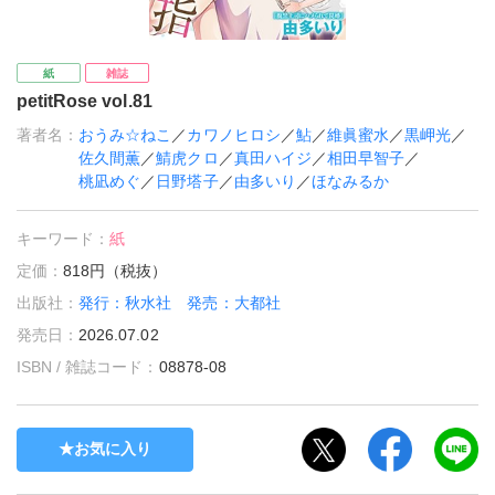
紙
雑誌
petitRose vol.81
著者名：
おうみ☆ねこ
／
カワノヒロシ
／
鮎
／
維眞蜜水
／
黒岬光
／
佐久間薫
／
鯖虎クロ
／
真田ハイジ
／
相田早智子
／
桃凪めぐ
／
日野塔子
／
由多いり
／
ほなみるか
キーワード：
紙
定価：
818円（税抜）
出版社：
発行：秋水社 発売：大都社
発売日：
2026.07.02
ISBN / 雑誌コード：
08878-08
お気に入り