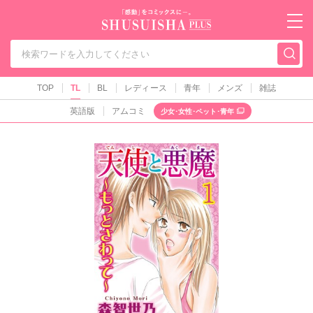
秋水社PLUS（テ
TOP
TL
BL
レディース
青年
メンズ
雑誌
英語版
アムコミ
少女･女性･ペット･青年