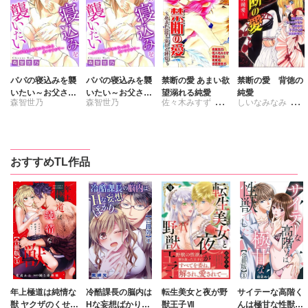
パパの寝込みを襲
パパの寝込みを襲
禁断の愛 あまい欲
禁断の愛 背徳の
いたい～お父さん
いたい～お父さん
望溺れる純愛
純愛
森智世乃
森智世乃
佐々木みすず
しいなみなみ
を好きになったら
を好きになったら
ダメですか？～
ダメですか？～
森智世乃
月城ゆな
【合冊版】
浜田理枝子
森智世乃
櫻美ありさ
浜田理枝子
おすすめTL作品
佐倉歩
すずはら篠
年上極道は純情な
冷酷課長の脳内は
転生美女と夜が野
サイテーな高階く
獣 ヤクザのくせに
Hな妄想ばかり。
獣王子Ⅶ
んは極甘な性獣で