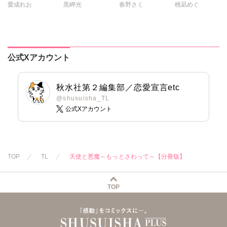
愛成れお
黒岬光
春野さく
桃凪めぐ
保護者ぶるのはや
【合冊版】
した【合冊版】
めて【合冊版】
踊る毒林檎
公式Xアカウント
秋水社第２編集部／恋愛宣言etc
@shusuisha_TL
公式Xアカウント
TOP
TL
天使と悪魔～もっとさわって～【分冊版】
TOP