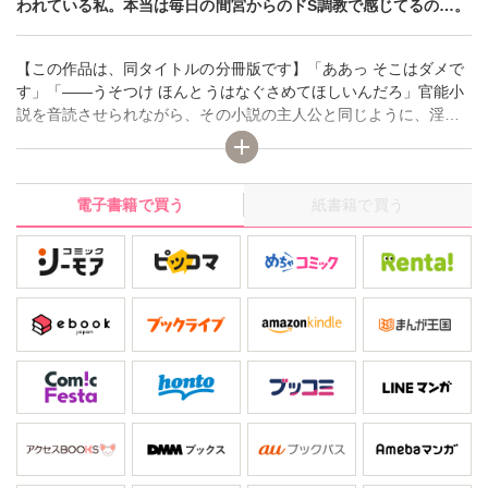
われている私。本当は毎日の間宮からのドS調教で感じてるの…。
【この作品は、同タイトルの分冊版です】「ああっ そこはダメで
す」「――うそつけ ほんとうはなぐさめてほしいんだろ」官能小
説を音読させられながら、その小説の主人公と同じように、淫ら
に乳首やアソコを弄られる。あの日、間宮に私のエッチな秘密が
ばれてからドSな調教がはじまったの…。華道の家元で、しつけに
厳しく育てられてきた大学生の私。去年ミスキャンパスにも選ば
電子書籍で買う
紙書籍で買う
れたから、みんな、大和撫子な私を期待してる。でも、本当はエ
ッチな欲望をいつも押さえつけてるの! 官能小説で性的欲求を満た
す日々。だけど間宮に出会ってから…。ほんとうの私、やらしい
私を知ってるのは間宮だけ。このままあなたのオモチャでずっと
いれたら…。