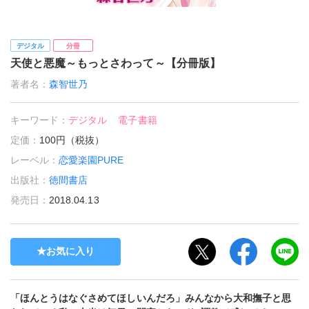
デジタル
分冊
天使と悪魔～もっとさわって～【分冊版】
著者名：
森智世乃
キーワード：
デジタル
電子書籍
定価：
100円（税抜）
レーベル：
恋愛楽園PURE
出版社：
徳間書店
発売日：
2018.04.13
お気に入り
「ほんとうはなぐさめてほしいんだろ」みんなから大和撫子と思