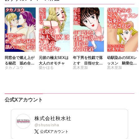
同窓会で燃え上が
元彼の極太SEXは
年下男を性戯で落
幼馴染みのSEXレ
る秘恋 舐め合っ
大人のオモチャ
とす 目指せ女の
ッスン 騎乗位で
タカノユウ
愛かほる
黒木里加
黒木里加
て絶頂
花道
イカされる
公式Xアカウント
株式会社秋水社
@shusuisha
公式Xアカウント