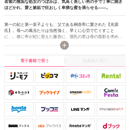
若紫の無垢な処女のつぼみは、気高く美しい男の手で丁寧に開き
ほどかれ、愛と嫉妬で狂おしく卑猥な蜜を滴らせる――。
第一の妃と第一皇子よりも、父である桐壺帝に愛された【光源
氏】。母への風当たりは当然強く、早くに心労で亡くすこと
に…。後に帝が妃に迎えた藤壺に、源氏の君は母の面影を求めつ
つ淡い恋心を抱くようになる。しかしそれは、永遠に遂げられる
ことのない想い。そんなとき藤壺に瓜二つの少女を見つけた光源
氏は、彼女を手元に置き、極上の女に育てあげ、藤壺のかわりに
電子書籍で買う
紙書籍で買う
愛そうと心に決めるのだった――。