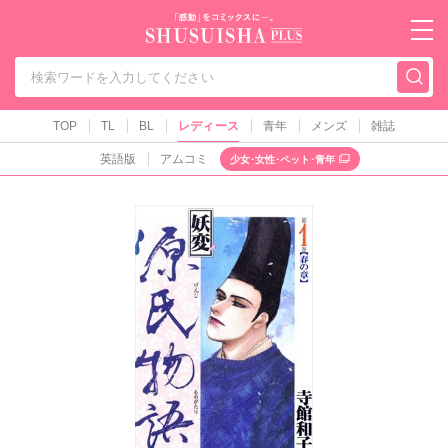
秋水社PLUS（テ
TOP
TL
BL
レディース
青年
メンズ
雑誌
英語版
アムコミ
少女･女性･ペット･青年