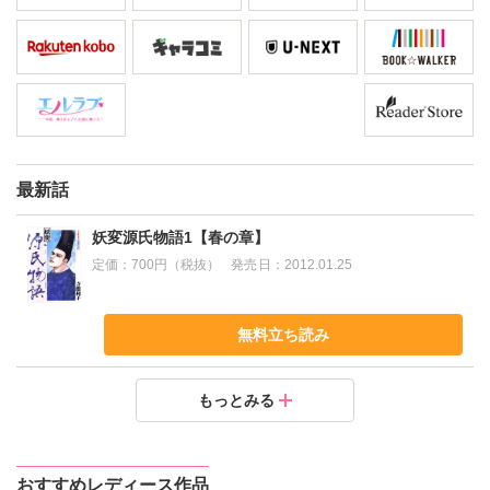
最新話
妖変源氏物語1【春の章】
定価：
700円（税抜）
発売日：
2012.01.25
無料立ち読み
妖変源氏物語2【夏の章】
妖変源氏物語3【秋の章】
妖変源氏物語4【冬の章】
もっとみる
定価：
定価：
定価：
700円（税抜）
700円（税抜）
700円（税抜）
発売日：
発売日：
発売日：
2012.04.25
2012.04.25
2012.04.25
おすすめレディース作品