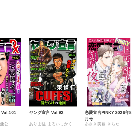
やゆ
砂
ミツハシトモ
やゆ
七升こあめ
上川きち
上川きち
冬坂ころも
冬坂ころも
園家あきる
ol.101
ヤング宣言 Vol.92
恋愛宣言PINKY 2026年8
月号
雅亜公
ありま猛
まるいしかく
あさき美暮
きらた
岳詩
大和香
金井たつお
剣名舞
つきたておもち
まろん