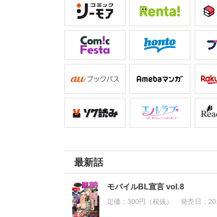
団鬼畜愛
最新話
モバイルBL宣言 vol.8
定価：
300円（税抜）
発売日：
20