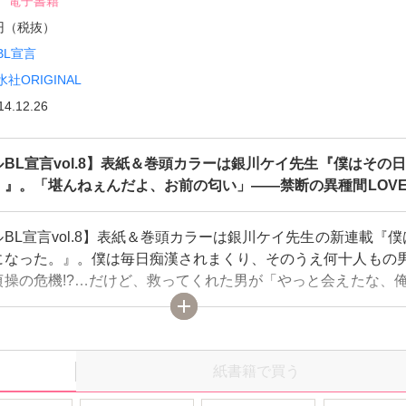
電子書籍
0円（税抜）
BL宣言
水社ORIGINAL
14.12.26
BL宣言vol.8】表紙＆巻頭カラーは銀川ケイ先生『僕はその
。』。「堪んねぇんだよ、お前の匂い」――禁断の異種間LOV
BL宣言vol.8】表紙＆巻頭カラーは銀川ケイ先生の新連載『僕
になった。』。僕は毎日痴漢されまくり、そのうえ何十人もの
貞操の危機!?…だけど、救ってくれた男が「やっと会えたな、
言ってきてー…!?他、新連載はやまかみ梨由『濡れるカラダ～
宮～』。豪華連載は市花マツビ『甘い舌でとろけさせて』、定
ーグラウンドホテル～KISS&KILL～』、高山はるな『弟は兄
。』、和泉アオ『ちくび。～リーマン開発化計画～』、鬼丸す
紙書籍で買う
ッスン―イケモテ弟と激ウブ兄―』、風雅ゆゆ『強制女装男子