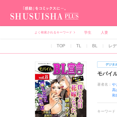
秋水社PLUS（テ
学生
人妻
よく検索されるキーワード
TOP
TL
BL
レデ
デジタ
モバイルB
著者名：
や
高
和
キーワード