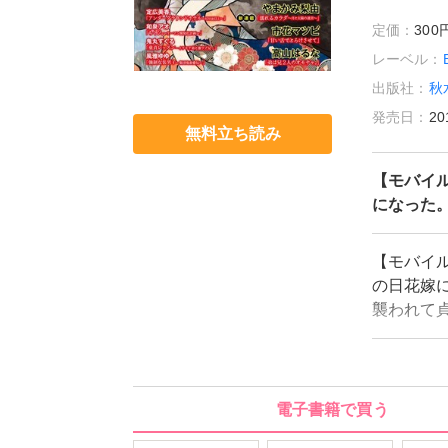
定価：
30
レーベル：
出版社：
秋
発売日：
20
無料立ち読み
【モバイル
になった
【モバイル
の日花嫁
襲われて
花嫁」と
太陽の迷
香『アンダ
オモチャ
電子書籍で買う
『童貞レ