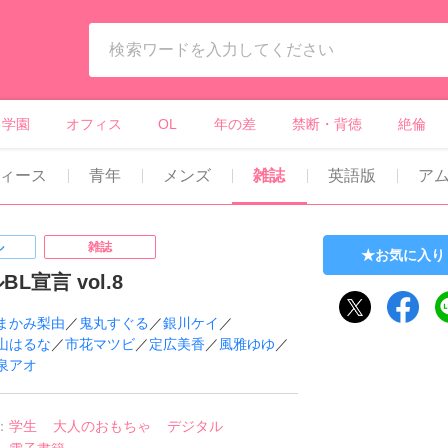
ィーンズラブ・ボーイズラブ等）
学園
オフィス
OL
年の差
禁断・背徳
絶倫
ィース
青年
メンズ
雑誌
英語版
ア
ル
雑誌
お気に入り
L宣言 vol.8
まかみ梨由
／
鬼丸すぐる
／
銀川ケイ
／
山はるな
／
市花マツビ
／
定広美香
／
風雅ゆゆ
／
泉アオ
：
学生
大人のおもちゃ
デジタル