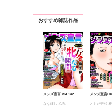
ミツハシトモ
やゆ
砂
ミツハシトモ
冬坂ころも
冬坂ころも
おすすめ雑誌作品
メンズ宣言 Vol.142
メンズ宣言DX V
ななほし
乙丸
ともだ秀和
杉友カヅヒロ
雪景
海野幸
大島