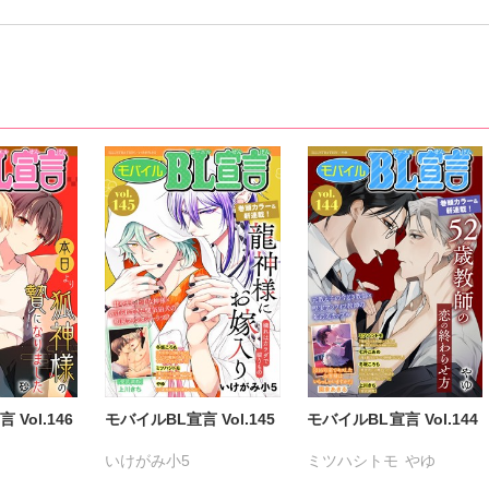
Vol.146
モバイルBL宣言 Vol.145
モバイルBL宣言 Vol.144
いけがみ小5
ミツハシトモ
やゆ