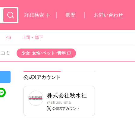
詳細検索
履歴
お問い合わせ
ドS
上司・部下
ムコミ
少女･女性･ペット･青年
公式Xアカウント
株式会社秋水社
@shusuisha
公式Xアカウント