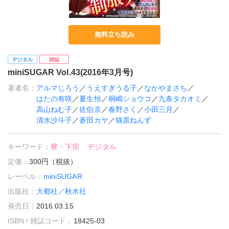
無料立ち読み
デジタル
雑誌
miniSUGAR Vol.43(2016年3月号)
著者名：
アルマじろう
／
うえすぎうる子
／
なかやまさち
／
はたの有咲
／
夏生恒
／
桐嶋ショウコ
／
九条タカオミ
／
高山ねむ子
／
佐伯京
／
春野さく
／
小田三月
／
清水沙斗子
／
蒼田カヤ
／
猫原ねんず
キーワード：
寮・下宿
デジタル
定価：
300円（税抜）
レーベル：
miniSUGAR
出版社：
大都社／秋水社
発売日：
2016.03.15
ISBN / 雑誌コード：
18425-03