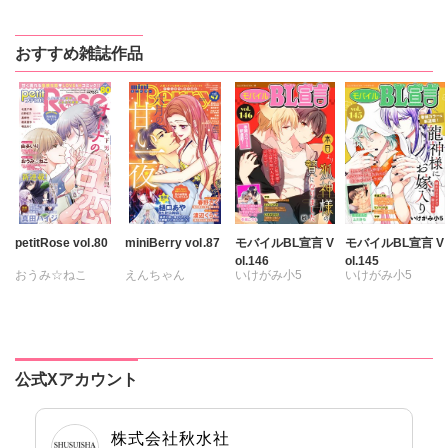
はたの有咲
はたの有咲
はたの有咲
なかやまさち
ヒナギク
びる
ヒナギク
びる
ヒナギク
びる
はたの有咲
おすすめ雑誌作品
夏生恒
夏生恒
夏生恒
ヒナギク
びる
桐嶋ショウコ
桐嶋ショウコ
桐嶋ショウコ
夏生恒
小田三月
小田三月
小田三月
桐嶋ショウコ
星脇リカ
清水沙斗子
清水沙斗子
清水沙斗子
清水沙斗子
海月うる子
海月うる子
海月うる子
海月うる子
さくら蒼
さくら蒼
さくら蒼
さくら蒼
踊る毒林檎
踊る毒林檎
踊る毒林檎
踊る毒林檎
六原ミッカ
六原ミッカ
六原ミッカ
六原ミッカ
小出ちゃこ
小出ちゃこ
小出ちゃこ
petitRose vol.80
miniBerry vol.87
モバイルBL宣言 V
モバイルBL宣言 V
ol.146
ol.145
小出ちゃこ
紅ヶ屋
紅ヶ屋
紅ヶ屋
おうみ☆ねこ
えんちゃん
いけがみ小5
いけがみ小5
紅ヶ屋
カワノヒロシ
鮎
キグナステルコ
ミツハシトモ
ミツハシトモ
維眞蜜水
黒岬光
永井くろ
やゆ
砂
やゆ
上川きち
佐久間薫
春野さく
冬坂ころも
冬坂ころも
鯖虎クロ
勝川ユミ
新薫
公式Xアカウント
真田ハイジ
蒼椅哉方
桃凪めぐ
渡辺くらこ
日野塔子
樋口あや
株式会社秋水社