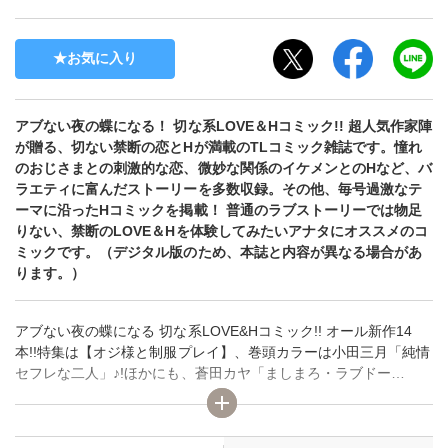
お気に入り
アブない夜の蝶になる！ 切な系LOVE＆Hコミック!! 超人気作家陣
が贈る、切ない禁断の恋とHが満載のTLコミック雑誌です。憧れ
のおじさまとの刺激的な恋、微妙な関係のイケメンとのHなど、バ
ラエティに富んだストーリーを多数収録。その他、毎号過激なテ
ーマに沿ったHコミックを掲載！ 普通のラブストーリーでは物足
りない、禁断のLOVE＆Hを体験してみたいアナタにオススメのコ
ミックです。（デジタル版のため、本誌と内容が異なる場合があ
ります。）
アブない夜の蝶になる 切な系LOVE&Hコミック!! オール新作14
本!!特集は【オジ様と制服プレイ】、巻頭カラーは小田三月「純情
セフレな二人」♪!ほかにも、蒼田カヤ「ましまろ・ラブドー
ル」、春野さく「誘惑 プライベート・ドール」など、人気作もり
だくさん★（デジタル版のため、本誌と内容が異なる場合があり
ます。）