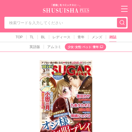
秋水社PLUS（テ
TOP
TL
BL
レディース
青年
メンズ
雑誌
英語版
アムコミ
少女･女性･ペット･青年