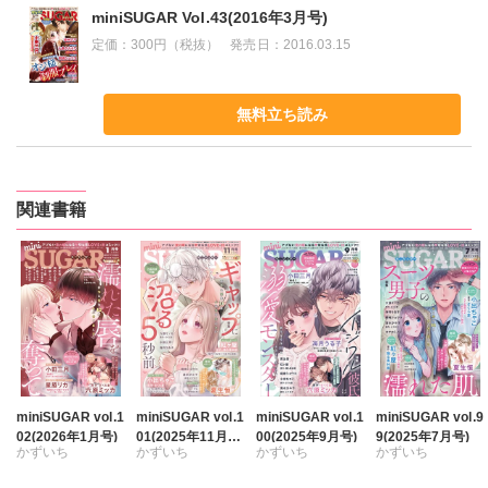
miniSUGAR Vol.43(2016年3月号)
定価：
300円（税抜）
発売日：
2016.03.15
無料立ち読み
関連書籍
miniSUGAR vol.1
miniSUGAR vol.1
miniSUGAR vol.1
miniSUGAR vol.9
02(2026年1月号)
01(2025年11月
00(2025年9月号)
9(2025年7月号)
かずいち
かずいち
かずいち
かずいち
号)
なかやまさち
なかやまさち
なかやまさち
タナカミノリ