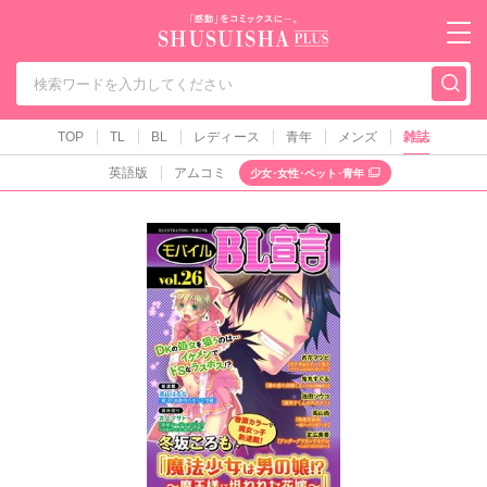
秋水社PLUS（テ
TOP
TL
BL
レディース
青年
メンズ
雑誌
英語版
アムコミ
少女･女性･ペット･青年