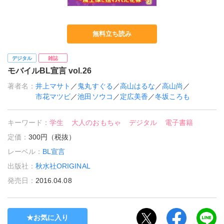
無料立ち読み
デジタル
雑誌
モバイルBL宣言 vol.26
著者名：
井上マサト
／
鬼丸すぐる
／
高山はるな
／
高山尚
／
市花マツビ
／
池田ソウコ
／
定広美香
／
冬坂ころも
キーワード：
学生
大人のおもちゃ
デジタル
電子書籍
定価：
300円（税抜）
レーベル：
BL宣言
出版社：
秋水社ORIGINAL
発売日：
2016.04.08
お気に入り