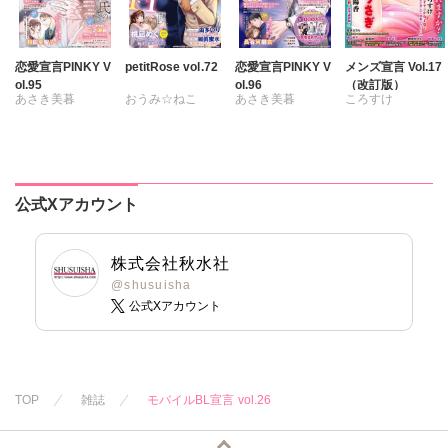
恋愛宣言PINKY V
petitRose vol.72
恋愛宣言PINKY V
メンズ宣言 Vol.17
ol.95
ol.96
（改訂版）
あさき美暮
おうみ☆ねこ
あさき美暮
ころすけ
ざわっこ
維眞蜜水
黒岬光
ざわっこ
とけーうさぎ
つきたておもち
坂崎未侑
つきたておもち
なめぞう
まろん
一之瀬絢
桃凪めぐ
まろん
一之瀬絢
若草カヲル
彩戸サイコ
由多いり
小鳥晶
相澤みさを
公式Xアカウント
紫賀サヲリ
松本ゆうか
孫陽州
樋口あや
小鳥晶
水瀬友美
岬ゆきひろ
陽香
松本ゆうか
相田早智子
株式会社秋水社
水瀬友美
大橋薫
@shusuisha
相田早智子
公式Xアカウント
知葉サナガ
知葉サナガ
長谷河樹衣
妹尾美穂
妹尾美穂
蜜蜂アヤ
蜜蜂アヤ
春時雨よわ
春時雨よわ
TOP
雑誌
モバイルBL宣言 vol.26