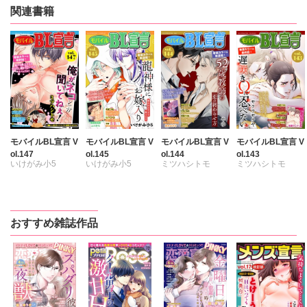
関連書籍
モバイルBL宣言 V
モバイルBL宣言 V
モバイルBL宣言 V
モバイルBL宣言 V
ol.147
ol.145
ol.144
ol.143
いけがみ小5
いけがみ小5
ミツハシトモ
ミツハシトモ
ミツハシトモ
ミツハシトモ
やゆ
七升こあめ
七升こあめ
やゆ
砂
やゆ
上川きち
上川きち
上川きち
冬坂ころも
冬坂ころも
冬坂ころも
浅葉ケント
おすすめ雑誌作品
園家あきる
冬坂ころも
サクラサクヤ