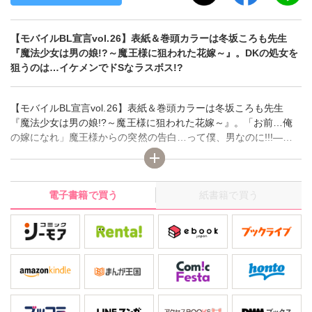
【モバイルBL宣言vol.26】表紙＆巻頭カラーは冬坂ころも先生
『魔法少女は男の娘!?～魔王様に狙われた花嫁～』。DKの処女を
狙うのは…イケメンでドSなラスボス!?
【モバイルBL宣言vol.26】表紙＆巻頭カラーは冬坂ころも先生
『魔法少女は男の娘!?～魔王様に狙われた花嫁～』。「お前…俺
の嫁になれ」魔王様からの突然の告白…って僕、男なのに!!!―あ
る日、母親からの衝撃の告白を受けた透空は、男の子なのに魔法
少女に変身して魔王様と戦うことに――!!他、豪華連載は、高山は
るな先生『麗しき助教授の淫らな受難』、鬼丸すぐる先生『隣の
電子書籍で買う
紙書籍で買う
席の高城くん～ドＭな問題児!?』、池田ソウコ先生『腐男子くん
のススメ！』、定広美香先生『アンダーグラウンドホテル～LAST
DINNER～』。読み切りは市花マツビ先生『ヤクザdeスイーツ男
子-クリームまみれに弄って-』、井上マサト先生『欲情ルージュマ
ジック～女装のアイツに犯されて～』、高山尚先生『快楽美容室
～髪フェチ×指フェチ』。