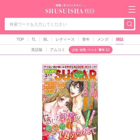
秋水社PLUS（テ
TOP
TL
BL
レディース
青年
メンズ
雑誌
英語版
アムコミ
少女･女性･ペット･青年