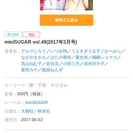
無料立ち読み
デジタル
雑誌
miniSUGAR vol.49(2017年3月号)
著者名：
アルマじろう
／
いづみ翔
／
うえすぎうる子
／
かーみら
／
なかやまさち
／
はたの有咲
／
夏生恒
／
桐嶋ショウコ
／
高山ねむ子
／
佐伯京
／
小田三月
／
清水沙斗子
／
蒼田カヤ
／
猫原ねんず
キーワード：
寮・下宿
デジタル
定価：
300円（税抜）
レーベル：
miniSUGAR
出版社：
大都社／秋水社
発売日：
2017.06.02