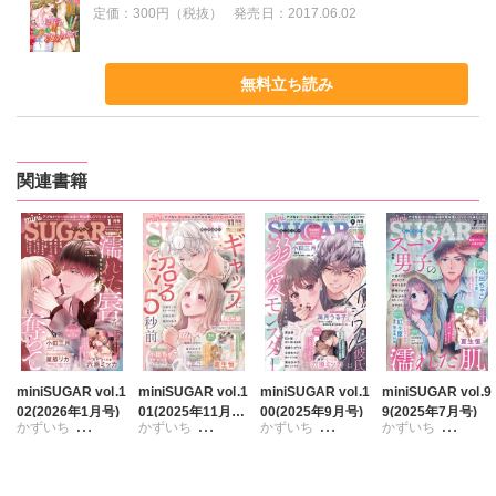
定価：
300円（税抜）
発売日：
2017.06.02
無料立ち読み
関連書籍
miniSUGAR vol.1
miniSUGAR vol.1
miniSUGAR vol.1
miniSUGAR vol.9
02(2026年1月号)
01(2025年11月
00(2025年9月号)
9(2025年7月号)
かずいち
かずいち
かずいち
かずいち
号)
なかやまさち
なかやまさち
なかやまさち
タナカミノリ
はたの有咲
はたの有咲
はたの有咲
なかやまさち