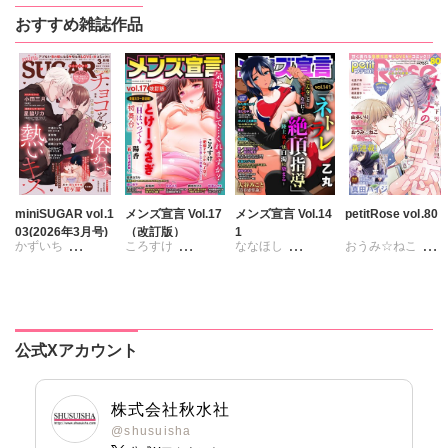
ヒナギク
びる
ヒナギク
びる
ヒナギク
びる
はたの有咲
おすすめ雑誌作品
夏生恒
夏生恒
夏生恒
ヒナギク
びる
桐嶋ショウコ
桐嶋ショウコ
桐嶋ショウコ
夏生恒
小田三月
小田三月
小田三月
桐嶋ショウコ
星脇リカ
清水沙斗子
清水沙斗子
清水沙斗子
清水沙斗子
海月うる子
海月うる子
海月うる子
海月うる子
さくら蒼
さくら蒼
さくら蒼
さくら蒼
踊る毒林檎
踊る毒林檎
踊る毒林檎
踊る毒林檎
六原ミッカ
六原ミッカ
六原ミッカ
六原ミッカ
小出ちゃこ
小出ちゃこ
小出ちゃこ
miniSUGAR vol.1
メンズ宣言 Vol.17
メンズ宣言 Vol.14
petitRose vol.80
03(2026年3月号)
（改訂版）
1
小出ちゃこ
紅ヶ屋
紅ヶ屋
紅ヶ屋
かずいち
ころすけ
ななほし
おうみ☆ねこ
紅ヶ屋
なかやまさち
とけーうさぎ
ポリゴンお寿司
カワノヒロシ
鮎
はたの有咲
なめぞう
乙丸
維眞蜜水
黒岬光
ヒナギク
びる
若草カヲル
杉友カヅヒロ
佐久間薫
夏生恒
相澤みさを
雪景
粕谷秀夫
鯖虎クロ
公式Xアカウント
桐嶋ショウコ
孫陽州
樋口あや
岬ゆきひろ
真田ハイジ
小田三月
岬ゆきひろ
陽香
葉月かずお
桃凪めぐ
星脇リカ
みた森たつや
日野塔子
株式会社秋水社
清水沙斗子
大谷みこと
北里千寿
@shusuisha