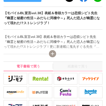
【モバイルBL宣言vol.38】表紙＆巻頭カラーは恋煩シビト先生
『幽霊と秘蜜の性活～みだらに同棲中～』死んだ恋人が幽霊にな
って現れた!?ストレンジラブ！
【モバイルBL宣言vol.38】表紙＆巻頭カラーは恋煩シビト先生
『幽霊と秘蜜の性活～みだらに同棲中～』死んだ恋人が幽霊にな
って現れた!?ストレンジラブ！更に新連載に鬼丸すぐる先生『シ
コティッシュクラブ～性少年のから騒ぎ』、他、豪華連載は、銀
川ケイ先生『身代わりで、愛人で～御曹司に買われた俺』、剣崎
絢先生『おしかけ執事の夜伽調教』、砂先生『幼なじみの性管
電子書籍で買う
紙書籍で買う
理。～男子寮。夜の過ごし方』、市花マツビ先生『ミルクがでち
ゃう～男なのにおっぱい吸われて乳搾り～』、たなせ先生『先輩
の好みにはなれない俺～カラダと恋～』。読み切りは松本蜜柑先
生『淫乱メガネと性少年 ～俺の先生がエロすぎて困る件』