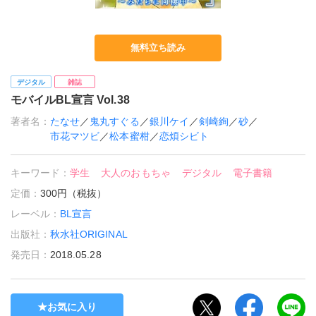
無料立ち読み
デジタル
雑誌
モバイルBL宣言 Vol.38
著者名：
たなせ
／
鬼丸すぐる
／
銀川ケイ
／
剣崎絢
／
砂
／
市花マツビ
／
松本蜜柑
／
恋煩シビト
キーワード：
学生
大人のおもちゃ
デジタル
電子書籍
定価：
300円（税抜）
レーベル：
BL宣言
出版社：
秋水社ORIGINAL
発売日：
2018.05.28
お気に入り