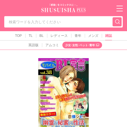
秋水社PLUS（テ
TOP
TL
BL
レディース
青年
メンズ
雑誌
英語版
アムコミ
少女･女性･ペット･青年