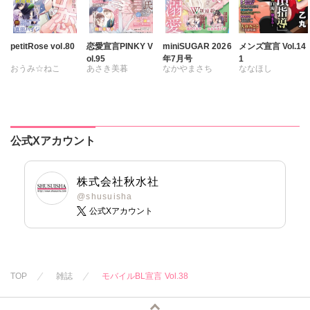
petitRose vol.80
恋愛宣言PINKY V
miniSUGAR 2026
メンズ宣言 Vol.14
ol.95
年7月号
1
おうみ☆ねこ
あさき美暮
なかやまさち
ななほし
カワノヒロシ
鮎
ざわっこ
ななみあいす
ポリゴンお寿司
維眞蜜水
黒岬光
つきたておもち
はたの有咲
乙丸
佐久間薫
まろん
一之瀬絢
ヒナギク
びる
杉友カヅヒロ
鯖虎クロ
彩戸サイコ
夏生恒
雪景
粕谷秀夫
公式Xアカウント
真田ハイジ
紫賀サヲリ
桐嶋ショウコ
岬ゆきひろ
桃凪めぐ
小鳥晶
九条タカオミ
葉月かずお
日野塔子
松本ゆうか
小田三月
みた森たつや
株式会社秋水社
北里千寿
水瀬友美
清水沙斗子
大谷みこと
@shusuisha
公式Xアカウント
由多いり
相田早智子
海月うる子
浅ひるゆう
奥原まむ
知葉サナガ
さくら蒼
妹尾美穂
踊る毒林檎
蜜蜂アヤ
六原ミッカ
春時雨よわ
紅ヶ屋
TOP
雑誌
モバイルBL宣言 Vol.38
桜月ことは