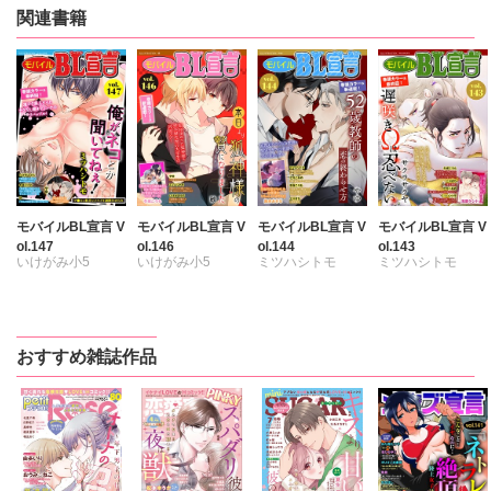
関連書籍
モバイルBL宣言 V
モバイルBL宣言 V
モバイルBL宣言 V
モバイルBL宣言 V
ol.147
ol.146
ol.144
ol.143
いけがみ小5
いけがみ小5
ミツハシトモ
ミツハシトモ
ミツハシトモ
ミツハシトモ
やゆ
七升こあめ
七升こあめ
やゆ
砂
やゆ
砂
上川きち
上川きち
冬坂ころも
冬坂ころも
冬坂ころも
浅葉ケント
おすすめ雑誌作品
園家あきる
冬坂ころも
サクラサクヤ