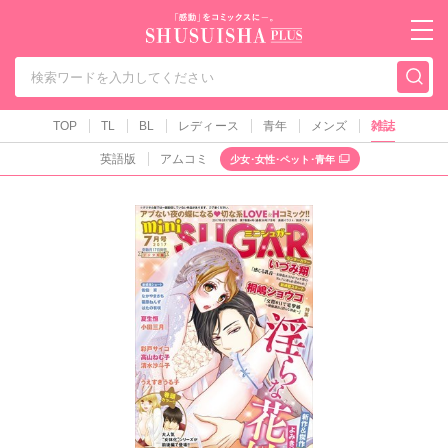
秋水社PLUS（テ
TOP
TL
BL
レディース
青年
メンズ
雑誌
英語版
アムコミ
少女･女性･ペット･青年