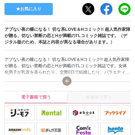
お気に入り
アブない夜の蝶になる！ 切な系LOVE＆Hコミック!! 超人気作家陣
が贈る、切ない禁断の恋とHが満載のTLコミック雑誌です。（デ
ジタル版のため、本誌と内容が異なる場合があります。）
アブない夜の蝶になる！ 切な系LOVE＆Hコミック!! 超人気作家陣
が贈る、切ない禁断の恋とHが満載のTLコミック雑誌です。女体
化男子が乳首を弄られたり、交際0日で結婚したり、バラエティに
富んだストーリーを多数収録。その他、毎号過激なテーマに沿っ
たHコミックを掲載！ 普通のラブストーリーでは物足りない、禁
断のLOVE＆Hを体験してみたいアナタにオススメのコミックで
電子書籍で買う
紙書籍で買う
す。（デジタル版のため、本誌と内容が異なる場合がありま
す。）