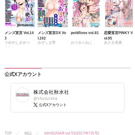
清水沙斗子
海月うる子
海月うる子
海月うる子
海月うる子
さくら蒼
さくら蒼
さくら蒼
さくら蒼
踊る毒林檎
踊る毒林檎
踊る毒林檎
踊る毒林檎
六原ミッカ
六原ミッカ
六原ミッカ
六原ミッカ
小出ちゃこ
小出ちゃこ
小出ちゃこ
メンズ宣言 Vol.14
メンズ宣言DX Vo
petitRose vol.81
恋愛宣言PINKY V
3
l.102
ol.95
小出ちゃこ
紅ヶ屋
紅ヶ屋
紅ヶ屋
うめやしきみつ
みずしま聖
おうみ☆ねこ
あさき美暮
紅ヶ屋
よし
遠山光
海野幸
カワノヒロシ
鮎
ざわっこ
乙丸
松山三津夫
維眞蜜水
黒岬光
つきたておもち
杉友カヅヒロ
大和正樹
滝恵介
佐久間薫
まろん
一之瀬絢
雪景
粕谷秀夫
鶴永いくお
鯖虎クロ
彩戸サイコ
公式Xアカウント
岬ゆきひろ
北野健一
真田ハイジ
紫賀サヲリ
柳生柳
葉月かずお
相田早智子
小鳥晶
葉月かずお
杏咲モラル
桃凪めぐ
松本ゆうか
株式会社秋水社
みた森たつや
日野塔子
水瀬友美
@shusuisha
大谷みこと
公式Xアカウント
由多いり
相田早智子
浅ひるゆう
ほなみるか
知葉サナガ
妹尾美穂
蜜蜂アヤ
春時雨よわ
TOP
雑誌
miniSUGAR vol.51(2017年7月号)