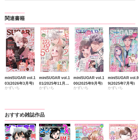
関連書籍
miniSUGAR vol.1
miniSUGAR vol.1
miniSUGAR vol.1
miniSUGAR vol.9
03(2026年3月号)
01(2025年11月
00(2025年9月号)
9(2025年7月号)
かずいち
かずいち
かずいち
かずいち
号)
なかやまさち
なかやまさち
なかやまさち
タナカミノリ
はたの有咲
はたの有咲
はたの有咲
なかやまさち
ヒナギク
びる
ヒナギク
びる
ヒナギク
びる
はたの有咲
おすすめ雑誌作品
夏生恒
夏生恒
夏生恒
ヒナギク
びる
桐嶋ショウコ
桐嶋ショウコ
桐嶋ショウコ
夏生恒
小田三月
小田三月
小田三月
桐嶋ショウコ
星脇リカ
清水沙斗子
清水沙斗子
清水沙斗子