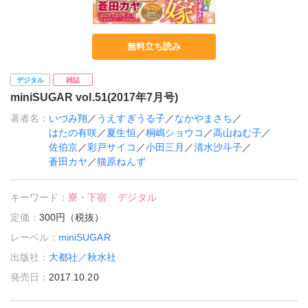
無料立ち読み
デジタル
雑誌
miniSUGAR vol.51(2017年7月号)
著者名：
いづみ翔
／
うえすぎうる子
／
なかやまさち
／
はたの有咲
／
夏生恒
／
桐嶋ショウコ
／
高山ねむ子
／
佐伯京
／
彩戸サイコ
／
小田三月
／
清水沙斗子
／
蒼田カヤ
／
猫原ねんず
キーワード：
寮・下宿
デジタル
定価：
300円（税抜）
レーベル：
miniSUGAR
出版社：
大都社／秋水社
発売日：
2017.10.20