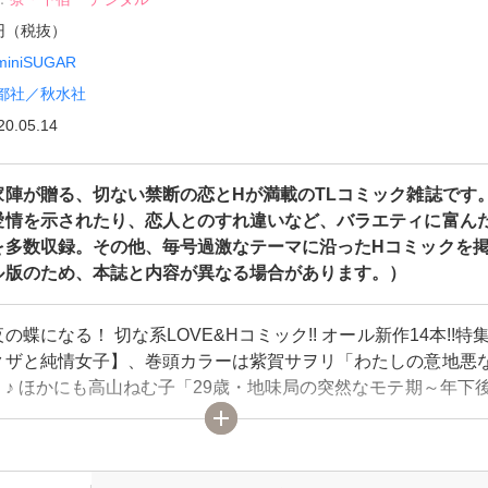
0円（税抜）
miniSUGAR
都社／秋水社
20.05.14
家陣が贈る、切ない禁断の恋とHが満載のTLコミック雑誌です
愛情を示されたり、恋人とのすれ違いなど、バラエティに富ん
を多数収録。その他、毎号過激なテーマに沿ったHコミックを
ル版のため、本誌と内容が異なる場合があります。）
の蝶になる！ 切な系LOVE&Hコミック!! オール新作14本!!特
クザと純情女子】、巻頭カラーは紫賀サヲリ「わたしの意地悪
♪ ほかにも高山ねむ子「29歳・地味局の突然なモテ期～年下
スで抜かず3発」、夏生恒「遊女の恋～碧い瞳に濡れて～」など
だくさん★（デジタル版のため、本誌と内容が異なる場合があ