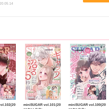
20.05.14
ol.102(20
miniSUGAR vol.101(20
miniSUGAR vol.100(20