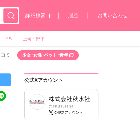
詳細検索
履歴
お問い合わせ
ドS
上司・部下
ムコミ
少女･女性･ペット･青年
公式Xアカウント
株式会社秋水社
@shusuisha
公式Xアカウント