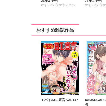
26年3月号)
26年1月号)
かずいち
なかやまさち
かずいち
なか
はたの有咲
ヒナギク
はたの有咲
ヒ
びる
夏生恒
びる
夏生恒
桐嶋ショウコ
小田三月
桐嶋ショウコ
おすすめ雑誌作品
星脇リカ
清水沙斗子
星脇リカ
清水
海月うる子
さくら蒼
海月うる子
さ
踊る毒林檎
六原ミッカ
踊る毒林檎
六
小出ちゃこ
紅ヶ屋
小出ちゃこ
紅
モバイルBL宣言 Vol.147
miniSUGAR
号