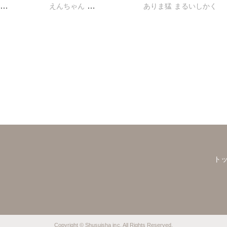
えんちゃん
ありま猛
まるいしかく
キグナステルコ
金井たつお
剣名舞
ヒナギク
永井くろ
春野さく
五月五日
桜小路むつみ
勝川ユミ
新薫
蒼椅哉方
池田文春
東條仁
白虎丸
渡辺くらこ
樋口あや
粕谷秀夫
葉月かずお
小田三月
美月李予
踊る毒林檎
平田弘次
海月うる子
沢音千尋
藤春都
る毒林檎
片山絢森
愛成れお
朝貴
紅ヶ屋
テラーノベル
恵孝志
ト
Copyright © Shusuisha inc. All Rights Reserved.