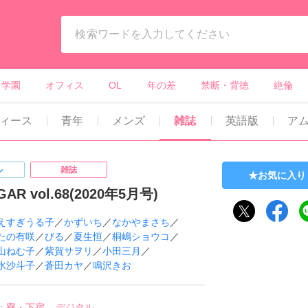
ィーンズラブ・ボーイズラブ等）
学園
オフィス
OL
年の差
禁断・背徳
絶倫
ィース
青年
メンズ
雑誌
英語版
ア
ル
雑誌
お気に入り
GAR vol.68(2020年5月号)
えすぎうる子
／
かずいち
／
なかやまさち
／
たの有咲
／
びる
／
夏生恒
／
桐嶋ショウコ
／
山ねむ子
／
紫賀サヲリ
／
小田三月
／
水沙斗子
／
蒼田カヤ
／
鳴沢きお
：
寮・下宿
デジタル