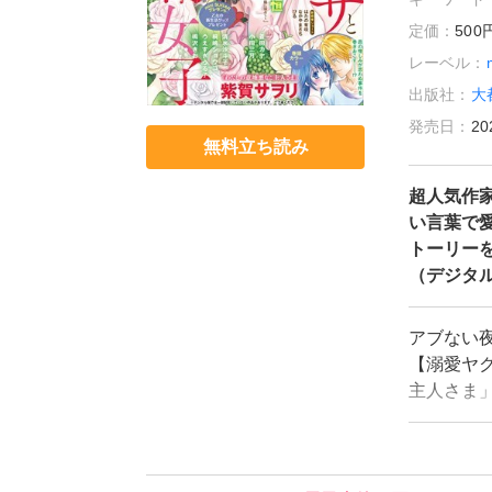
定価：
50
レーベル：
出版社：
大
発売日：
20
無料立ち読み
超人気作
い言葉で
トーリー
（デジタ
アブない夜
【溺愛ヤ
主人さま」
とオフィ
気作もり
す。）