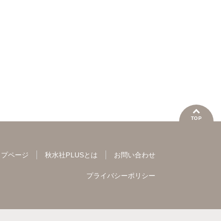
DigitalCute
みずしま聖
あさき美暮
ざわっこ
ともだ
ゆうづつしろ
遠山光
つきたておもち
まろん
海野幸
海野幸
松山三津夫
一之瀬絢
小鳥晶
大和正
大和香
大和正樹
滝恵介
松本ゆうか
水瀬友美
北野健
葉月かずお
杏咲モラル
相田早智子
大橋薫
杏咲モ
知葉サナガ
長谷河樹衣
妹尾美穂
蜜蜂アヤ
春時雨よわ
TOP
ップページ
秋水社PLUSとは
お問い合わせ
プライバシーポリシー