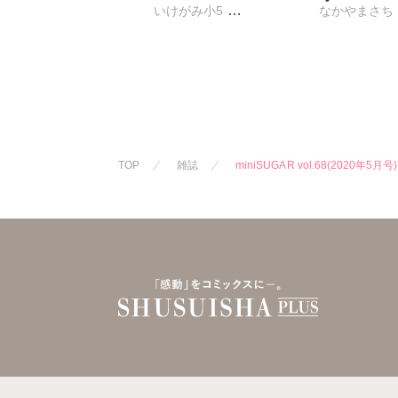
いけがみ小5
なかやまさち
ミツハシトモ
やゆ
砂
ななみあいす
冬坂ころも
はたの有咲
びる
夏生恒
桐嶋ショウコ
九条タカオミ
清水沙斗子
TOP
雑誌
miniSUGAR vol.68(2020年5月号)
さくら蒼
踊
六原ミッカ
桜月ことは