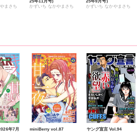
25年11月号)
25年9月号)
やまさち
かずいち
なかやまさち
かずいち
なかやまさち
ナギク
はたの有咲
ヒナギク
はたの有咲
ヒナギク
びる
夏生恒
びる
夏生恒
小田三月
桐嶋ショウコ
小田三月
桐嶋ショウコ
小田三月
沙斗子
清水沙斗子
海月うる子
清水沙斗子
海月うる子
くら蒼
さくら蒼
踊る毒林檎
さくら蒼
踊る毒林檎
原ミッカ
六原ミッカ
小出ちゃこ
六原ミッカ
小出ちゃこ
ヶ屋
紅ヶ屋
紅ヶ屋
 2026年7月
miniBerry vol.87
ヤング宣言 Vol.94