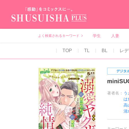
秋水社PLUS（テ
学生
人妻
よく検索されるキーワード
TOP
TL
BL
レデ
デジタ
miniSU
著者名：
う
は
高
清
キーワード