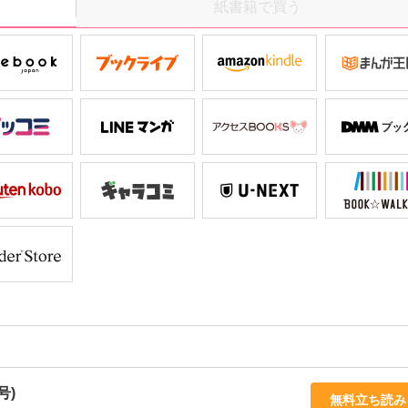
紙書籍で買う
号)
無料立ち読み