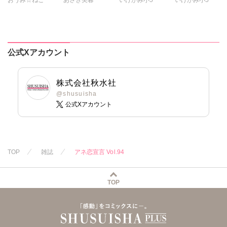
維眞蜜水
黒岬光
ざわっこ
ミツハシトモ
ミツハシトモ
坂崎未侑
つきたておもち
やゆ
砂
やゆ
上川きち
桃凪めぐ
まろん
一之瀬絢
冬坂ころも
冬坂ころも
由多いり
彩戸サイコ
公式Xアカウント
小鳥晶
松本ゆうか
水瀬友美
株式会社秋水社
相田早智子
@shusuisha
公式Xアカウント
知葉サナガ
望月蜜桃
妹尾美穂
蜜蜂アヤ
春時雨よわ
TOP
雑誌
アネ恋宣言 Vol.94
TOP