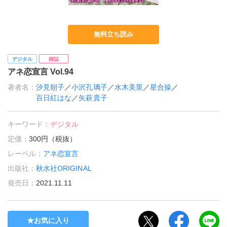
無料立ち読み
デジタル
雑誌
アネ恋宣言 Vol.94
著者名：
汐見朝子
／
小沢孔璃子
／
水木美里
／
星合操
／
百日紅はな
／
矢萩貴子
キーワード：
デジタル
定価：
300円（税抜）
レーベル：
アネ恋宣言
出版社：
秋水社ORIGINAL
発売日：
2021.11.11
お気に入り