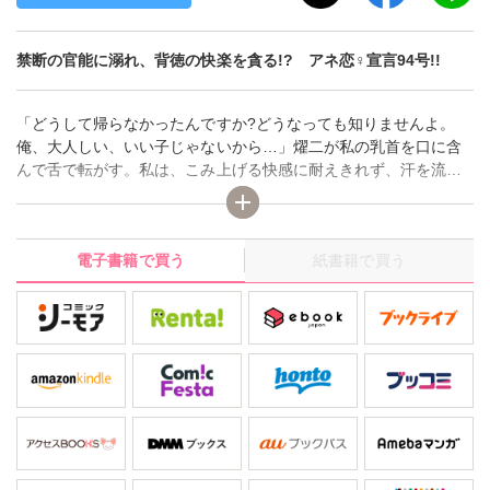
禁断の官能に溺れ、背徳の快楽を貪る!? アネ恋♀宣言94号!!
「どうして帰らなかったんですか?どうなっても知りませんよ。
俺、大人しい、いい子じゃないから…」燿二が私の乳首を口に含
んで舌で転がす。私は、こみ上げる快感に耐えきれず、汗を流し
ながら顔を歪める。「伊万里さんの花嫁姿を見た時、全部母さん
の言う通りになったって思いましたよ。伊万里さんは、可愛くて
綺麗で品があって、俺の想像以上でした」――【貞淑婦人、夫の
電子書籍で買う
紙書籍で買う
甥に愛されて!!】ほか、淫靡な愛と性の競演、デジタルレディース
コミック アネ恋宣言！