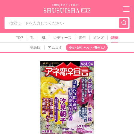
秋水社PLUS（テ
TOP
TL
BL
レディース
青年
メンズ
雑誌
英語版
アムコミ
少女･女性･ペット･青年