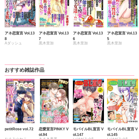
アネ恋宣言 Vol.13
アネ恋宣言 Vol.13
アネ恋宣言 Vol.13
アネ恋宣言 Vol.13
8
7
6
5
Aダッシュ
黒木里加
黒木里加
黒木里加
黒木里加
汐見朝子
汐見朝子
汐見朝子
汐見朝子
松久晶
前田ひろ子
水野かずみ
水野かずみ
中村晴子
中村晴子
前田ひろ子
前田ひろ子
おすすめ雑誌作品
藤井三和子
藤井三和子
中村晴子
中村晴子
美里繚子
鳳青良
美里繚子
鳳青良
藤井三和子
藤井三和子
愛かほる
愛かほる
美里繚子
美里繚子
愛かほる
愛かほる
petitRose vol.72
恋愛宣言PINKY V
モバイルBL宣言 V
モバイルBL宣言 V
ol.94
ol.147
ol.145
おうみ☆ねこ
あさき美暮
いけがみ小5
いけがみ小5