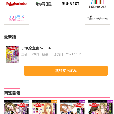
最新話
アネ恋宣言 Vol.94
定価：
300円（税抜）
発売日：
2021.11.11
無料立ち読み
関連書籍