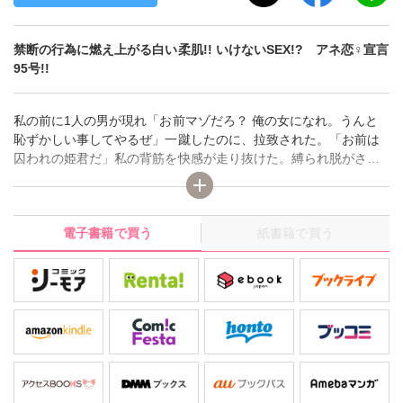
禁断の行為に燃え上がる白い柔肌!! いけないSEX!? アネ恋♀宣言
95号!!
私の前に1人の男が現れ「お前マゾだろ？ 俺の女になれ。うんと
恥ずかしい事してやるぜ」一蹴したのに、拉致された。「お前は
囚われの姫君だ」私の背筋を快感が走り抜けた。縛られ脱がさ
れ、乳首を摘まれ、アソコを弄られ、嫌なはずなのに蜜が溢れ
る。アソコを鞭で打たれると、痛みと共に快感が!?――【令嬢女
子大生 拉致調教 2穴挿入】ほか、淫靡な愛と性の競演、デジタ
電子書籍で買う
紙書籍で買う
ルレディースコミック アネ恋宣言！