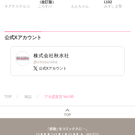
（改訂版）
l.102
キグナステルコ
ころすけ
えんちゃん
みずしま聖
春野さく
新薫
とけーうさぎ
キグナステルコ
遠山光
海野幸
蒼椅哉方
なめぞう
永井くろ
松山三津夫
樋口あや
若草カヲル
春野さく
大和正樹
滝恵介
美月李予
相澤みさを
勝川ユミ
新薫
鶴永いくお
公式Xアカウント
さんかく
孫陽州
樋口あや
蒼椅哉方
北野健一
踊る毒林檎
岬ゆきひろ
陽香
渡辺くらこ
葉月かずお
沢音千尋
藤春都
樋口あや
杏咲モラル
株式会社秋水社
片山絢森
美月李予
@shusuisha
公式Xアカウント
愛成れお
朝貴
踊る毒林檎
テラーノベル
沢音千尋
藤春都
片山絢森
愛成れお
朝貴
テラーノベル
TOP
雑誌
アネ恋宣言 Vol.95
恵孝志
TOP