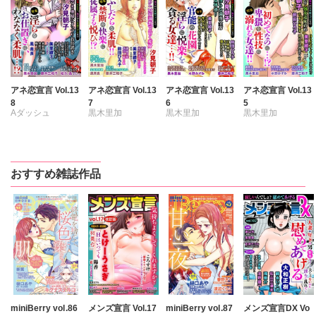
アネ恋宣言 Vol.13
アネ恋宣言 Vol.13
アネ恋宣言 Vol.13
アネ恋宣言 Vol.13
8
7
6
5
Aダッシュ
黒木里加
黒木里加
黒木里加
黒木里加
汐見朝子
汐見朝子
汐見朝子
汐見朝子
松久晶
前田ひろ子
水野かずみ
水野かずみ
中村晴子
中村晴子
前田ひろ子
前田ひろ子
おすすめ雑誌作品
藤井三和子
藤井三和子
中村晴子
中村晴子
美里繚子
鳳青良
美里繚子
鳳青良
藤井三和子
藤井三和子
愛かほる
愛かほる
美里繚子
美里繚子
愛かほる
愛かほる
miniBerry vol.86
メンズ宣言 Vol.17
miniBerry vol.87
メンズ宣言DX Vo