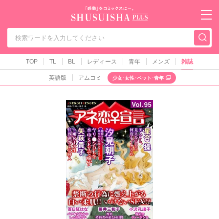
秋水社PLUS（テ
TOP
TL
BL
レディース
青年
メンズ
雑誌
英語版
アムコミ
少女･女性･ペット･青年