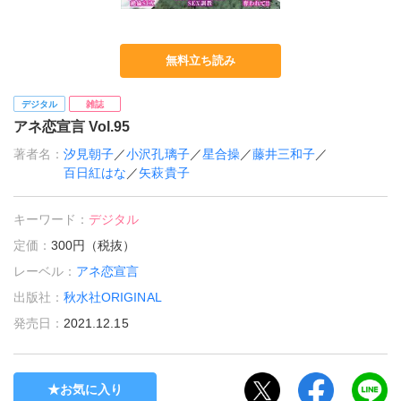
無料立ち読み
デジタル
雑誌
アネ恋宣言 Vol.95
著者名：
汐見朝子
／
小沢孔璃子
／
星合操
／
藤井三和子
／
百日紅はな
／
矢萩貴子
キーワード：
デジタル
定価：
300円（税抜）
レーベル：
アネ恋宣言
出版社：
秋水社ORIGINAL
発売日：
2021.12.15
お気に入り