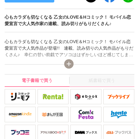
心もカラダも切なくなる 乙女のLOVE＆Hコミック！ モバイル恋
愛宣言で大人気作家の連載、読み切りがもりだくさん♪
心もカラダも切なくなる 乙女のLOVE＆Hコミック！ モバイル恋
愛宣言で大人気作品が登場!! 連載、読み切りの人気作品がもりだ
くさん♪ 幸仁の甘い前戯でアソコははずかしいほど感じてしま
い…！？ 真田ハイジ「僕のセフレにしてあげる～絶倫ナルシス
トの甘々エッチ～」 新連載!!大学時代の淡い初恋相手・中野先輩
が私の上司に！？ 長谷河樹衣「奥まで来てる 先輩上司の海外
電子書籍で買う
紙書籍で買う
仕込みな溺愛」 元上司・サラと五代をみるたび、胸がざわつい
て…。 神崎柚「素直になれよ、喰ってやる ～エリート紳士の
下克上～」 …他（C）／相田早智子／真田ハイジ／神崎柚／天瀬
ひめこ／伊藤えみ李／長谷河樹衣／あさき美暮