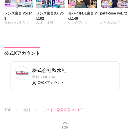
メンズ宣言 Vol.14
メンズ宣言DX Vo
モバイルBL宣言 V
petitRose vol.72
3
l.102
ol.146
うめやしきみつ
みずしま聖
いけがみ小5
おうみ☆ねこ
よし
遠山光
海野幸
ミツハシトモ
維眞蜜水
黒岬光
乙丸
松山三津夫
やゆ
砂
坂崎未侑
杉友カヅヒロ
大和正樹
滝恵介
冬坂ころも
桃凪めぐ
雪景
粕谷秀夫
鶴永いくお
由多いり
公式Xアカウント
岬ゆきひろ
北野健一
柳生柳
葉月かずお
葉月かずお
杏咲モラル
株式会社秋水社
みた森たつや
@shusuisha
大谷みこと
公式Xアカウント
浅ひるゆう
TOP
雑誌
モバイル恋愛宣言 Vol.109
TOP