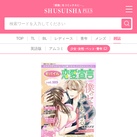
秋水社PLUS（テ
TOP
TL
BL
レディース
青年
メンズ
雑誌
英語版
アムコミ
少女･女性･ペット･青年