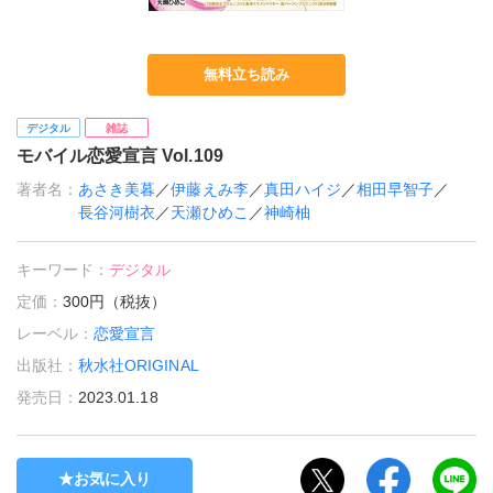
無料立ち読み
デジタル
雑誌
モバイル恋愛宣言 Vol.109
著者名：
あさき美暮
／
伊藤えみ李
／
真田ハイジ
／
相田早智子
／
長谷河樹衣
／
天瀬ひめこ
／
神崎柚
キーワード：
デジタル
定価：
300円（税抜）
レーベル：
恋愛宣言
出版社：
秋水社ORIGINAL
発売日：
2023.01.18
お気に入り