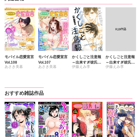
モバイル恋愛宣言
モバイル恋愛宣言
かくしごと注意報
かくしごと注意報
Vol.108
Vol.107
～出来すぎ彼氏の
～出来すぎ彼氏の
あさき美暮
あさき美暮
伊藤えみ李
伊藤えみ李
あるヒミツ
あるヒミツ【R18
版】
きらた
きらた
伊藤えみ李
はざま勇人
真田ハイジ
伊藤えみ李
おすすめ雑誌作品
相田早智子
相田早智子
天瀬ひめこ
天瀬ひめこ
神崎柚
神崎柚