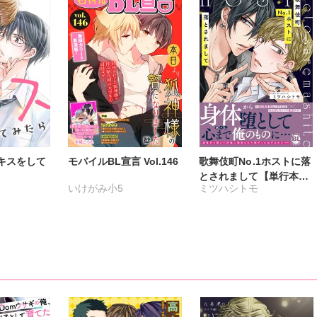
キスをして
モバイルBL宣言 Vol.146
歌舞伎町No.1ホストに落
とされまして【単行本
いけがみ小5
ミツハシトモ
版】【電子限定特典付
き】
ミツハシトモ
やゆ
砂
冬坂ころも