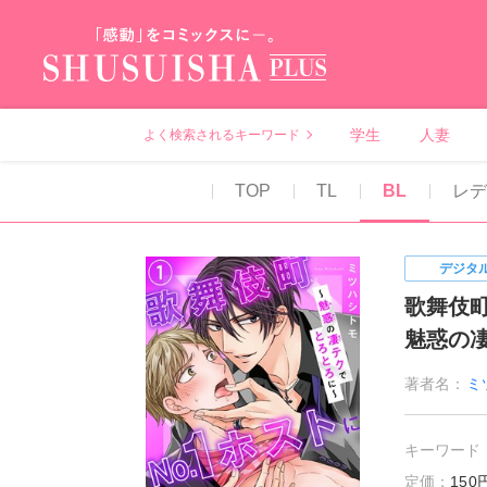
秋水社PLUS（テ
学生
人妻
よく検索されるキーワード
TOP
TL
BL
レ
デジタ
歌舞伎町
魅惑の
著者名：
ミ
キーワード
定価：
15