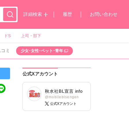
詳細検索
履歴
お問い合わせ
ドS
上司・部下
ムコミ
少女･女性･ペット･青年
公式Xアカウント
秋水社BL宣言 info
@mobileblsengen
公式Xアカウント