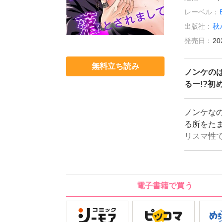
レーベル：
出版社：
秋
発売日：
20
無料立ち読み
ノンケの
るー!?
ノンケな
る所をた
リスマ性
良太は底
太と暮ら
もよ」と
使いにグ
電子書籍で買う
り！そのま
スト様と