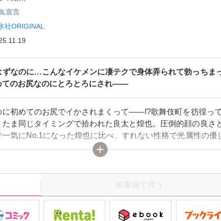
BL宣言
水社ORIGINAL
25.11.19
はずなのに…こんなイケメンに凄テクで身体弄られて勃っちま
初めてのお尻なのにとろとろにされ――
のに初めてのお尻でイかされまくって――!?歌舞伎町を彷徨っ
またま同じタイミングで拾われた良太と煌也。圧倒的顔の良さ
で一気にNo.1になった煌也に比べ、すれない性格で光属性の優
辺ホストのまま…。でもなぜか煌也は、いまだに同じ寮で底辺
していて…。ある日「一度オレとヤってみる？俺の魅力が分か
そそのかされた良太は乗っかることに。しかし、煌也の舌使い
ズグズにされ、尻に直接ビールを流し込まれると腹の中が熱く
紙書籍で買う
ま寝バックの体勢で処女まで奪われ――!?この日から人気No.
のセフレの関係が始まって…