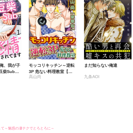
の俺、我が子
モッコリキッチン～逆転
まだ知らない俺達
豆柴Subに
3P 危ない料理教室【豪
高山尚
九条AOI
情”されてま
華版】
まして～魅惑の凄テクでとろとろに～