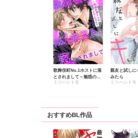
歌舞伎町No.1ホストに落
親友と試しに
とされまして～魅惑の凄
みたら
ミツハシトモ
ミツハシトモ
テクでとろとろに～【合
冊版】
おすすめBL作品