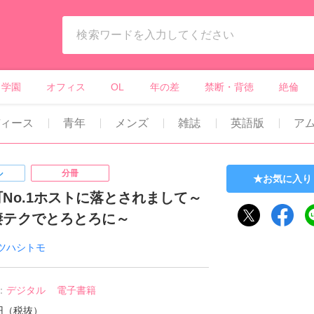
ィーンズラブ・ボーイズラブ等）
学園
オフィス
OL
年の差
禁断・背徳
絶倫
ディース
青年
メンズ
雑誌
英語版
ア
ル
分冊
お気に入り
No.1ホストに落とされまして～
凄テクでとろとろに～
ツハシトモ
：
デジタル
電子書籍
0円（税抜）