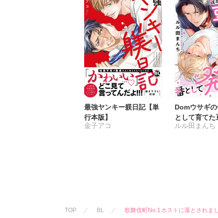
最強ヤンキー躾日記【単
Domウサギ
行本版】
として育てた
金子アコ
ルル田まんち
番として“発
す
TOP
BL
歌舞伎町No.1ホストに落とされ