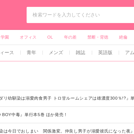
ィーンズラブ・ボーイズラブ等）
学園
オフィス
OL
年の差
禁断・背徳
絶倫
ィース
青年
メンズ
雑誌
英語版
ア
ダリ幼馴染は溺愛肉食男子 トロ甘ルームシェアは雄濃度300％!?』
D BOY中毒』単行本5巻 ほか発売！
染は今日でおしまい 関係激変。仲良し男子が溺愛彼氏になった夜』