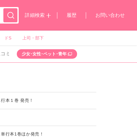
詳細検索
履歴
お問い合わせ
ドS
上司・部下
ムコミ
少女･女性･ペット･青年
単行本１巻 発売！
単行本1巻ほか発売！