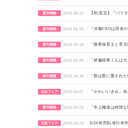
【BL宣言】『バリタ
2026.06.22
新刊情報
『冷徹CEOは田舎
2026.06.05
新刊情報
『限界保育士と育児
2026.05.18
新刊情報
『絶倫陸奥くんは大
2026.05.05
新刊情報
『獣は贄に愛された
2026.04.16
新刊情報
『かわいいきみ』未
2026.04.07
注目フェア
『年上極道は純情な
2026.04.03
新刊情報
3/24発売BL単行
2026.03.24
注目フェア