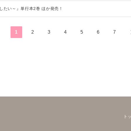
したい～』単行本2巻 ほか発売！
1
2
3
4
5
6
7
ト