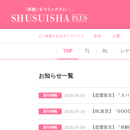
秋水社PLUS（テ
学生
人妻
よく検索されるキーワード
TOP
TL
BL
レデ
お知らせ一覧
【恋愛宣言】『スパ
2026.08.03
新刊情報
【BL宣言】『GOO
2026.07.16
新刊情報
【恋愛宣言】『幼馴
2026.07.08
新刊情報