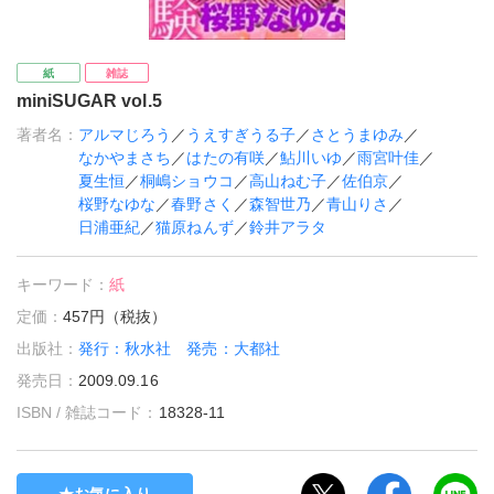
紙
雑誌
miniSUGAR vol.5
著者名：
アルマじろう
／
うえすぎうる子
／
さとうまゆみ
／
なかやまさち
／
はたの有咲
／
鮎川いゆ
／
雨宮叶佳
／
夏生恒
／
桐嶋ショウコ
／
高山ねむ子
／
佐伯京
／
桜野なゆな
／
春野さく
／
森智世乃
／
青山りさ
／
日浦亜紀
／
猫原ねんず
／
鈴井アラタ
キーワード：
紙
定価：
457円（税抜）
出版社：
発行：秋水社 発売：大都社
発売日：
2009.09.16
ISBN / 雑誌コード：
18328-11