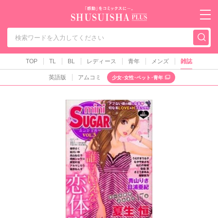
秋水社PLUS（テ
TOP
TL
BL
レディース
青年
メンズ
雑誌
英語版
アムコミ
少女･女性･ペット･青年