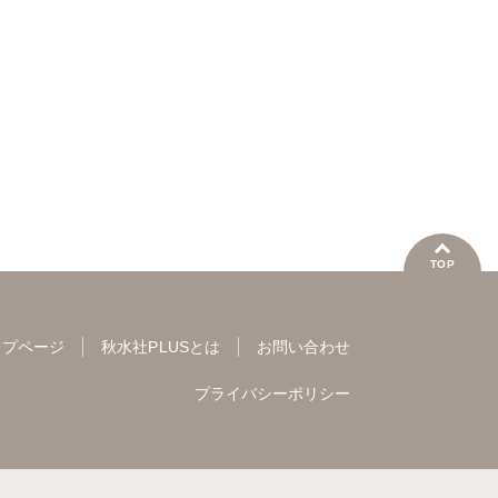
桐嶋ショウコ
ぴみちゃん
さくら蒼
新薫
【完全版】
が溺愛彼氏になった夜
と政略
TOP
ップページ
秋水社PLUSとは
お問い合わせ
プライバシーポリシー