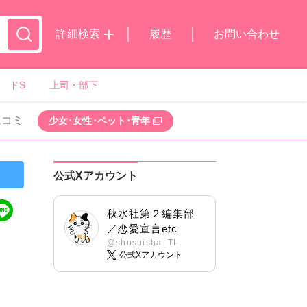
詳細検索
履歴
お問い合わせ
ドS
上司・部下
ムコミ
少女･女性･ペット･青年
公式Xアカウント
秋水社第２編集部
／恋愛宣言etc
@shusuisha_TL
公式Xアカウント