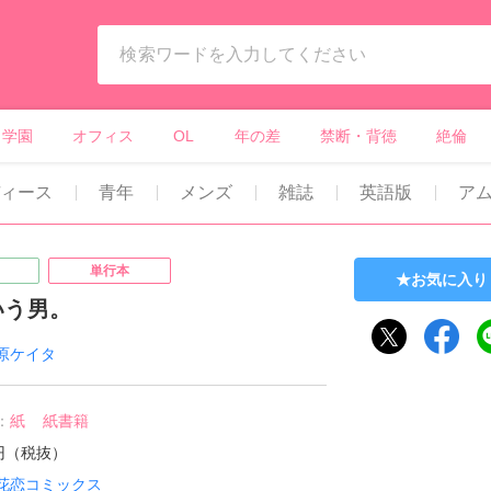
ィーンズラブ・ボーイズラブ等）
学園
オフィス
OL
年の差
禁断・背徳
絶倫
ィース
青年
メンズ
雑誌
英語版
ア
単行本
お気に入り
いう男。
原ケイタ
：
紙
紙書籍
7円（税抜）
花恋コミックス