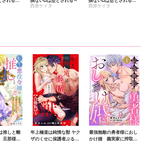
とされる～
損ないΩは堕とされる～
損ないΩは堕とされる
西原ケイタ
西原ケイタ
【単行本版】2
は推しと離
年上極道は純情な獣 ヤク
最強無敵の勇者様におし
 旦那様は
ザのくせに保護者ぶるの
かけ婚 義実家に搾取さ