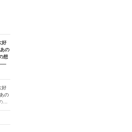
大好
:あの
の想
――
大好
あの
の想
――そ