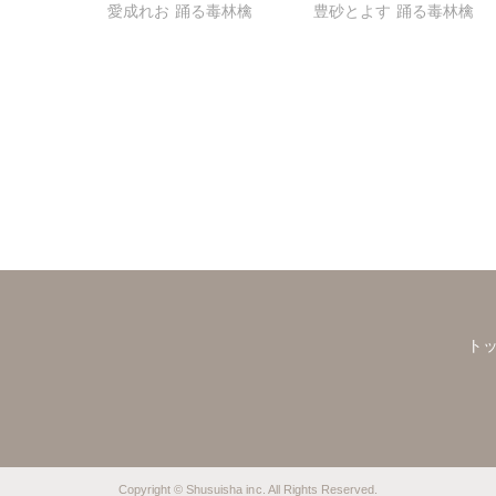
愛成れお
踊る毒林檎
豊砂とよす
踊る毒林檎
ため毎夜H
はやめて【合冊版】
れて愛を知らない彼に本
当の愛を教えます!!
ト
Copyright © Shusuisha inc. All Rights Reserved.