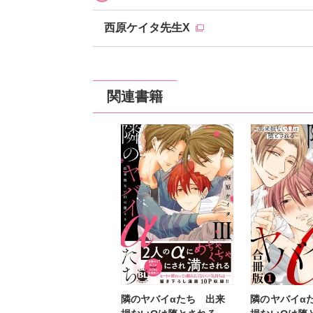
西原ケイタ先生X
関連書籍
隣のヤバイαたち 出来
隣のヤバイα