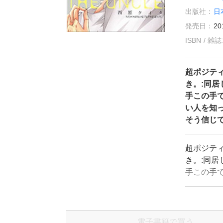
出版社：
日
発売日：
20
ISBN / 
超ポジテ
き。:同
手この手
い人を知っ
そう信じ
超ポジテ
き。:同
手この手
い人を知っ
う信じて
電子書籍で買う