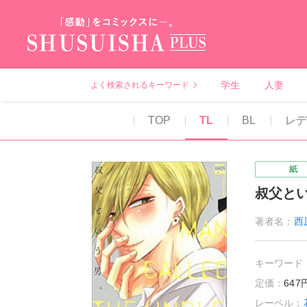
秋水社PLUS（テ
学生
人妻
よく検索されるキーワード
TOP
TL
BL
レデ
紙
叔父と
著者名：
西
キーワード
定価：
64
レーベル：