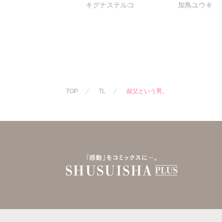
キグナステルコ
加鳥ユウキ
ラえっち【完全版】
夫婦再構築の
をご所望です
TOP
TL
叔父という男。