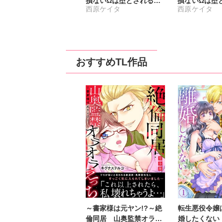
損ないΩは堕とされる
損ないΩは堕
西原ケイタ
西原ケイタ
【単行本版】3
合冊版
おすすめTL作品
～書家様は元ヤン!?～絶
転生悪役令嬢
倫同居 山奥監禁オラオ
婚したくない