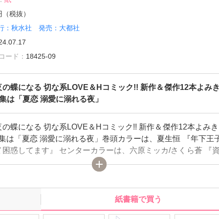
5円（税抜）
行：秋水社 発売：大都社
24.07.17
雑誌コード：
18425-09
の蝶になる 切な系LOVE＆Hコミック!! 新作＆傑作12本よみ
特集は「夏恋 溺愛に溺れる夜」
の蝶になる 切な系LOVE＆Hコミック!! 新作＆傑作12本よみ
特集は「夏恋 溺愛に溺れる夜」巻頭カラーは、夏生恒 『年下王
困惑してます』 センターカラーは、六原ミッカ/さくら蒼 『資
パダリ和装御曹司は腹黒い獣～イジワルな指遣いから感じる圧倒
々の最終回!! 小田三月 『逃避婚～ふたりは恋愛欠乏症』 ほか
りだくさん！
紙書籍で買う