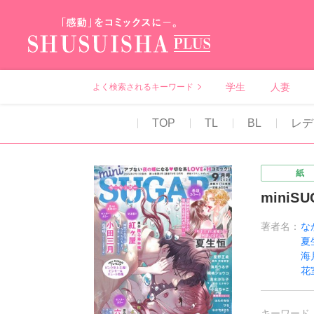
秋水社PLUS（テ
学生
人妻
よく検索されるキーワード
TOP
TL
BL
レデ
紙
miniS
著者名：
な
夏
海
花
キーワード