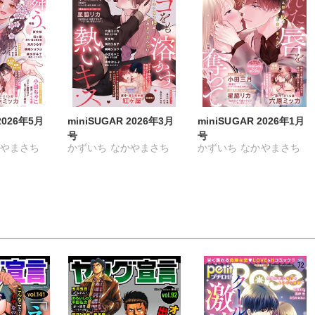
2026年5月
miniSUGAR 2026年3月
miniSUGAR 2026年1月
号
号
やまさち
かずいち
なかやまさち
かずいち
なかやまさち
ナギク
はたの有咲
ヒナギク
はたの有咲
ヒナギク
びる
夏生恒
びる
夏生恒
桐嶋ショウコ
小田三月
桐嶋ショウコ
小田三月
星脇リカ
清水沙斗子
星脇リカ
清水沙斗子
月うる子
海月うる子
さくら蒼
海月うる子
さくら蒼
毒林檎
踊る毒林檎
六原ミッカ
踊る毒林檎
六原ミッカ
出ちゃこ
小出ちゃこ
紅ヶ屋
小出ちゃこ
紅ヶ屋