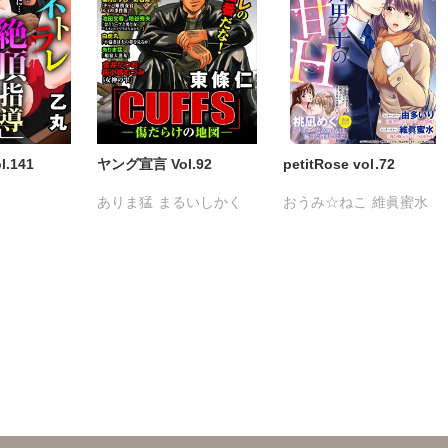
.141
ヤング宣言 Vol.92
petitRose vol.72
ありま猛
まるいしかく
おうみ☆ねこ
維眞蜜水
司
乙丸
金井たつお
剣名舞
黒岬光
坂崎未侑
雪景
五月五日
桜小路むつみ
桃凪めぐ
由多いり
ゆきひろ
池田文春
東條仁
白虎丸
粕谷秀夫
葉月かずお
平田弘次
浅ひるゆう