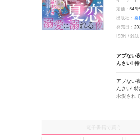
定価：
54
出版社：
発
発売日：
20
ISBN / 
アブない夜
んさい! 
アブない夜
んさい! 
求愛されて
00億ス
楽～』、堂
人気作も
電子書籍で買う