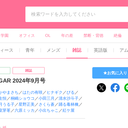
ィーンズラブ・ボーイズラブ等）
学園
オフィス
OL
年の差
禁断・背徳
絶倫
ィース
青年
メンズ
雑誌
英語版
ア
雑誌
お気に入り
UGAR 2024年9月号
かやまさち
／
はたの有咲
／
ヒナギク
／
びる
／
生恒
／
桐嶋ショウコ
／
小田三月
／
清水沙斗子
／
月うる子
／
星野正美
／
さくら蒼
／
踊る毒林檎
／
室芽苳
／
六原ミッカ
／
小出ちゃこ
／
紅ケ屋
：
紙