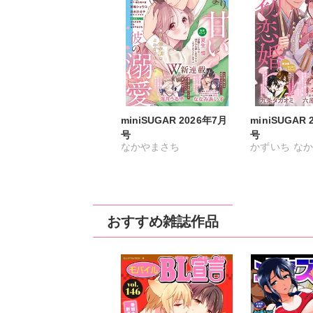
miniSUGAR 2026年7月
miniSUGAR 
号
号
なかやまさち
かずいち
なか
ななみあいす
はたの有咲
ヒ
はたの有咲
ヒナギク
びる
夏生恒
びる
夏生恒
桐嶋ショウコ
おすすめ雑誌作品
桐嶋ショウコ
九条タカオミ
九条タカオミ
小田三月
清水沙斗子
海
清水沙斗子
海月うる子
さくら蒼
踊る
さくら蒼
踊る毒林檎
六原ミッカ
小
六原ミッカ
紅ヶ屋
紅ヶ屋
桜月ことは