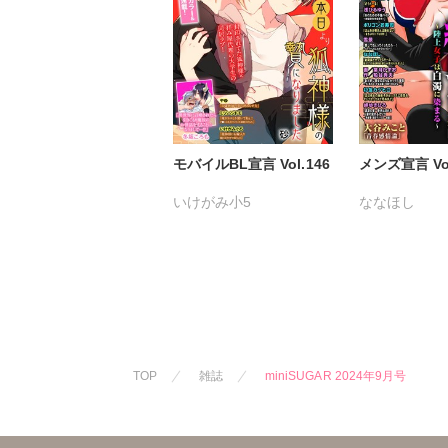
モバイルBL宣言 Vol.146
メンズ宣言 Vol
いけがみ小5
ななほし
ミツハシトモ
やゆ
砂
ポリゴンお寿
冬坂ころも
杉友カヅヒロ
粕谷秀夫
岬
葉月かずお
みた森たつや
大谷みこと
TOP
雑誌
miniSUGAR 2024年9月号