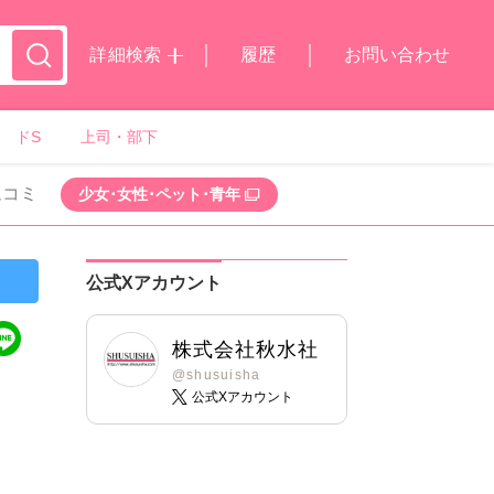
詳細検索
履歴
お問い合わせ
ドS
上司・部下
ムコミ
少女･女性･ペット･青年
公式Xアカウント
株式会社秋水社
@shusuisha
公式Xアカウント