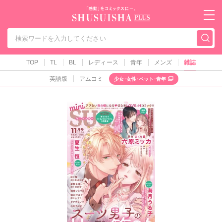
秋水社PLUS（テ
TOP
TL
BL
レディース
青年
メンズ
雑誌
英語版
アムコミ
少女･女性･ペット･青年