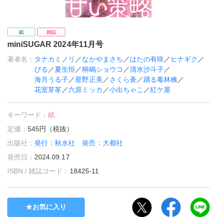
紙
雑誌
miniSUGAR 2024年11月号
著者名：
タナカミノリ
／
なかやまさち
／
はたの有咲
／
ヒナギク
／
びる
／
夏生恒
／
桐嶋ショウコ
／
清水沙斗子
／
海月うる子
／
星野正美
／
さくら蒼
／
踊る毒林檎
／
花室芽苳
／
六原ミッカ
／
小出ちゃこ
／
紅ケ屋
キーワード：
紙
定価：
545円（税抜）
出版社：
発行：秋水社 発売：大都社
発売日：
2024.09.17
ISBN / 雑誌コード：
18425-11
お気に入り