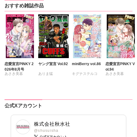
ヒナギク
びる
ヒナギク
びる
ヒナギク
びる
ヒナギク
びる
おすすめ雑誌作品
夏生恒
夏生恒
夏生恒
夏生恒
桐嶋ショウコ
桐嶋ショウコ
桐嶋ショウコ
桐嶋ショウコ
九条タカオミ
九条タカオミ
小田三月
小田三月
小田三月
清水沙斗子
星脇リカ
星脇リカ
清水沙斗子
海月うる子
清水沙斗子
清水沙斗子
海月うる子
さくら蒼
海月うる子
海月うる子
さくら蒼
踊る毒林檎
さくら蒼
さくら蒼
踊る毒林檎
六原ミッカ
踊る毒林檎
踊る毒林檎
六原ミッカ
小出ちゃこ
六原ミッカ
六原ミッカ
恋愛宣言PINKY 2
ヤング宣言 Vol.92
miniBerry vol.86
恋愛宣言PINKY V
026年8月号
ol.94
紅ヶ屋
紅ヶ屋
小出ちゃこ
小出ちゃこ
あさき美暮
ありま猛
キグナステルコ
あさき美暮
桜月ことは
紅ヶ屋
紅ヶ屋
きらた
まるいしかく
春野さく
新薫
ざわっこ
つきたておもち
金井たつお
蒼椅哉方
つきたておもち
まろん
一之瀬絢
剣名舞
五月五日
樋口あや
まろん
一之瀬絢
彩戸サイコ
桜小路むつみ
美月李予
彩戸サイコ
公式Xアカウント
紫賀サヲリ
池田文春
東條仁
さんかく
小鳥晶
小鳥晶
白虎丸
粕谷秀夫
踊る毒林檎
松本ゆうか
松本ゆうか
葉月かずお
沢音千尋
藤春都
水瀬友美
株式会社秋水社
水瀬友美
平田弘次
片山絢森
相田早智子
@shusuisha
相田早智子
公式Xアカウント
愛成れお
朝貴
知葉サナガ