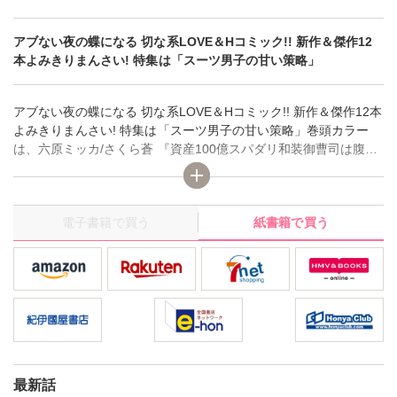
アブない夜の蝶になる 切な系LOVE＆Hコミック!! 新作＆傑作12
本よみきりまんさい! 特集は「スーツ男子の甘い策略」
アブない夜の蝶になる 切な系LOVE＆Hコミック!! 新作＆傑作12本
よみきりまんさい! 特集は「スーツ男子の甘い策略」巻頭カラー
は、六原ミッカ/さくら蒼 『資産100億スパダリ和装御曹司は腹黒
い獣～イジワルな指遣いから感じる圧倒的快楽～』 センターカラ
ーは、海月うる子 『ミドフォ―の恋は、欲情と執着で出来てい
る』、夏生恒 『年下王子に求愛されて困惑してます』 ほかにも人
電子書籍で買う
紙書籍で買う
気作もりだくさん！
最新話