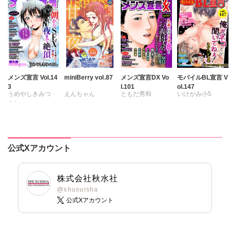
小田三月
小田三月
九条タカオミ
小田三月
星脇リカ
星脇リカ
清水沙斗子
清水沙斗子
清水沙斗子
清水沙斗子
海月うる子
海月うる子
海月うる子
海月うる子
さくら蒼
さくら蒼
さくら蒼
さくら蒼
踊る毒林檎
踊る毒林檎
踊る毒林檎
踊る毒林檎
六原ミッカ
六原ミッカ
六原ミッカ
六原ミッカ
小出ちゃこ
小出ちゃこ
メンズ宣言 Vol.14
miniBerry vol.87
メンズ宣言DX Vo
モバイルBL宣言 V
3
l.101
ol.147
小出ちゃこ
小出ちゃこ
紅ヶ屋
紅ヶ屋
うめやしきみつ
えんちゃん
ともだ秀和
いけがみ小5
紅ヶ屋
紅ヶ屋
よし
キグナステルコ
雅亜公
海野幸
ミツハシトモ
乙丸
永井くろ
大島岳詩
大和香
やゆ
砂
杉友カヅヒロ
春野さく
大和正樹
冬坂ころも
雪景
粕谷秀夫
勝川ユミ
新薫
鶴永いくお
公式Xアカウント
岬ゆきひろ
蒼椅哉方
北野健一
柳生柳
渡辺くらこ
葉月かずお
葉月かずお
樋口あや
杏咲モラル
株式会社秋水社
みた森たつや
美月李予
@shusuisha
大谷みこと
踊る毒林檎
公式Xアカウント
浅ひるゆう
沢音千尋
藤春都
片山絢森