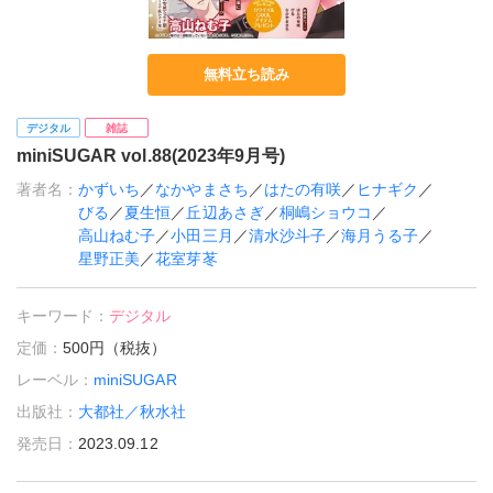
無料立ち読み
デジタル
雑誌
miniSUGAR vol.88(2023年9月号)
著者名：
かずいち
／
なかやまさち
／
はたの有咲
／
ヒナギク
／
びる
／
夏生恒
／
丘辺あさぎ
／
桐嶋ショウコ
／
高山ねむ子
／
小田三月
／
清水沙斗子
／
海月うる子
／
星野正美
／
花室芽苳
キーワード：
デジタル
定価：
500円（税抜）
レーベル：
miniSUGAR
出版社：
大都社／秋水社
発売日：
2023.09.12