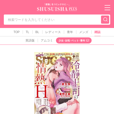
秋水社PLUS（テ
TOP
TL
BL
レディース
青年
メンズ
雑誌
英語版
アムコミ
少女･女性･ペット･青年