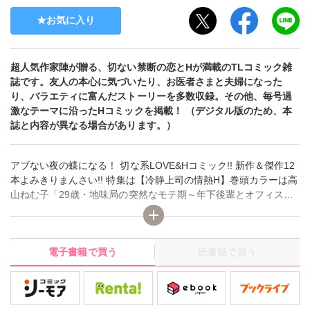
お気に入り
超人気作家陣が贈る、切ない禁断の恋とHが満載のTLコミック雑
誌です。友人の本心に気づいたり、お医者さまと夫婦になった
り、バラエティに富んだストーリーを多数収録。その他、毎号過
激なテーマに沿ったHコミックを掲載！ （デジタル版のため、本
誌と内容が異なる場合があります。）
アブない夜の蝶になる！ 切な系LOVE&Hコミック!! 新作＆傑作12
本よみきりまんさい!! 特集は【冷静上司の情熱H】巻頭カラーは高
山ねむ子「29歳・地味局の突然なモテ期～年下後輩とオフィスで
抜かず3発」ほかにも夏生恒「年下王子に求愛されて困惑してま
す」、漫画星野正美・原作花室芽苳「セカンドマリッジリング」
など、人気作もりだくさん★デジタル版のため、本誌と内容が異
電子書籍で買う
紙書籍で買う
なる場合があります。）