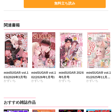
無料立ち読み
関連書籍
miniSUGAR vol.1
miniSUGAR vol.1
miniSUGAR 2026
miniSUGAR vol.1
03(2026年3月号)
02(2026年1月号)
年5月号
01(2025年11月
かずいち
かずいち
かずいち
かずいち
号)
なかやまさち
なかやまさち
なかやまさち
なかやまさち
はたの有咲
はたの有咲
はたの有咲
はたの有咲
ヒナギク
びる
ヒナギク
びる
ヒナギク
びる
ヒナギク
びる
おすすめ雑誌作品
夏生恒
夏生恒
夏生恒
夏生恒
桐嶋ショウコ
桐嶋ショウコ
桐嶋ショウコ
桐嶋ショウコ